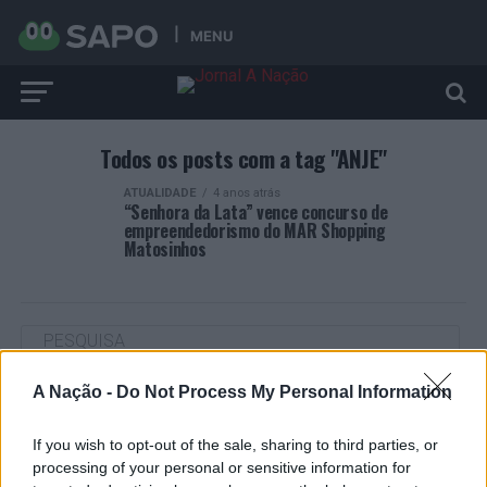
MENU
Todos os posts com a tag "ANJE"
ATUALIDADE
4 anos atrás
“Senhora da Lata” vence concurso de
empreendedorismo do MAR Shopping
Matosinhos
A Nação -
Do Not Process My Personal Information
ARTIGOS RECENTES
“Millennium Estoril Open 2026” regressou ao circuito ATP
If you wish to opt-out of the sale, sharing to third parties, or
com vitória do francês Luca Van Assche
processing of your personal or sensitive information for