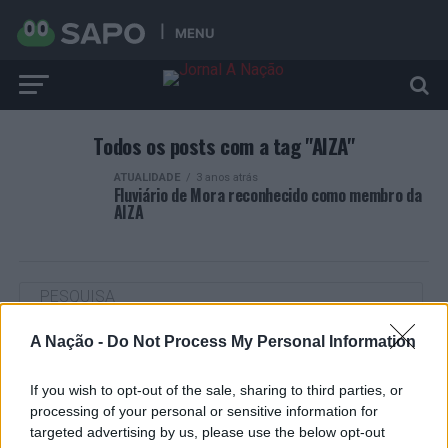
MENU
Todos os posts com a tag "AIZA"
ATUALIDADE
3 anos atrás
Fluviário de Mora reconhecido como membro da
AIZA
A Nação -
Do Not Process My Personal Information
ARTIGOS RECENTES
Castelo Branco: “Bienal Internacional de Artes e Ofícios”
If you wish to opt-out of the sale, sharing to third parties, or
promete afirmar artesanato, património e inovação como
processing of your personal or sensitive information for
“motores de desenvolvimento económico e cultural” do
targeted advertising by us, please use the below opt-out