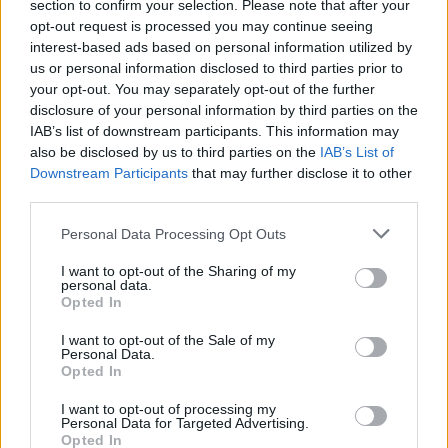
município português
section to confirm your selection. Please note that after your
opt-out request is processed you may continue seeing
interest-based ads based on personal information utilized by
Covilhã: Especialista aponta investimento estrangeiro e
us or personal information disclosed to third parties prior to
valorização imobiliária como motores do crescimento da
your opt-out. You may separately opt-out of the further
Beira Interior
disclosure of your personal information by third parties on the
IAB’s list of downstream participants. This information may
Rio de Janeiro: Governo do Estado propõe parceria com a
also be disclosed by us to third parties on the
IAB’s List of
FUNCEX para “reforçar inteligência sobre comércio
Downstream Participants
that may further disclose it to other
exterior”
third parties.
Personal Data Processing Opt Outs
Esposende acolhe festival de kitesurf
I want to opt-out of the Sharing of my
personal data.
Cinco projetos de Cascais finalistas em iniciativa europeia
Opted In
I want to opt-out of the Sale of my
COMENTÁRIOS RECENTES
Personal Data.
Opted In
I want to opt-out of processing my
ÚLTIMAS
DESTAQUE
VIDEOS
Personal Data for Targeted Advertising.
Opted In