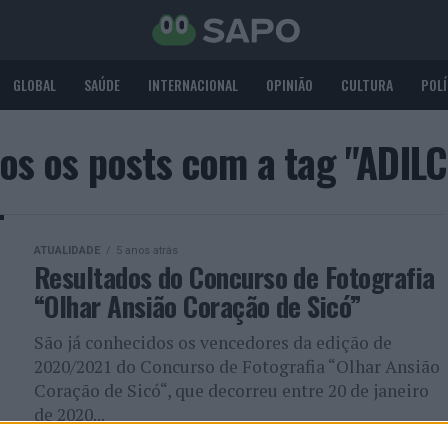
GLOBAL
SAÚDE
INTERNACIONAL
OPINIÃO
CULTURA
POLÍ
os os posts com a tag "ADIL
ATUALIDADE
5 anos atrás
Resultados do Concurso de Fotografia
“Olhar Ansião Coração de Sicó”
São já conhecidos os vencedores da edição de
2020/2021 do Concurso de Fotografia “Olhar Ansião
Coração de Sicó“, que decorreu entre 20 de janeiro
de 2020...