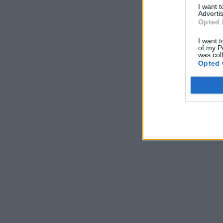
I want 
Advertis
Opted 
I want t
of my P
was col
Opted 