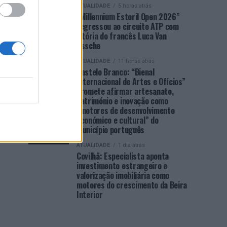
ATUALIDADE
5 horas atrás
“Millennium Estoril Open 2026”
regressou ao circuito ATP com
vitória do francês Luca Van
Assche
ATUALIDADE
11 horas atrás
Castelo Branco: “Bienal
Internacional de Artes e Ofícios”
promete afirmar artesanato,
património e inovação como
“motores de desenvolvimento
económico e cultural” do
município português
ATUALIDADE
1 dia atrás
Covilhã: Especialista aponta
investimento estrangeiro e
valorização imobiliária como
motores do crescimento da Beira
Interior