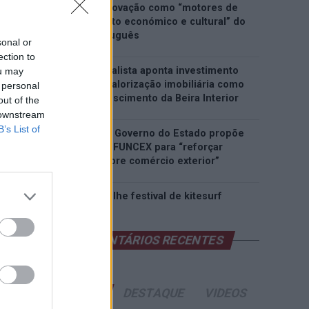
património e inovação como “motores de
desenvolvimento económico e cultural” do
município português
sonal or
ection to
Covilhã: Especialista aponta investimento
ou may
estrangeiro e valorização imobiliária como
 personal
motores do crescimento da Beira Interior
out of the
 downstream
B’s List of
Rio de Janeiro: Governo do Estado propõe
parceria com a FUNCEX para “reforçar
inteligência sobre comércio exterior”
Esposende acolhe festival de kitesurf
COMENTÁRIOS RECENTES
ÚLTIMAS
DESTAQUE
VIDEOS