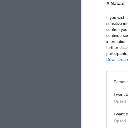
A Nação 
If you wish 
sensitive in
confirm you
continue se
information 
further disc
participants
Downstream 
Persona
I want t
Opted 
I want t
Opted 