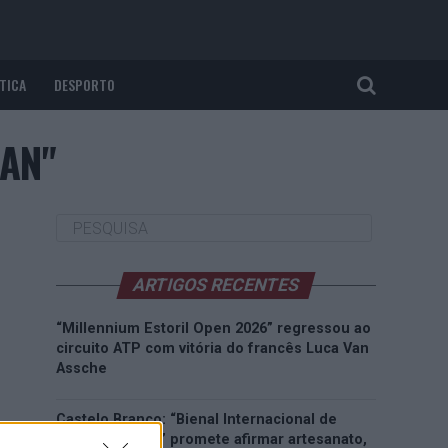
TICA
DESPORTO
CAN"
ARTIGOS RECENTES
“Millennium Estoril Open 2026” regressou ao
circuito ATP com vitória do francês Luca Van
Assche
Castelo Branco: “Bienal Internacional de
Artes e Ofícios” promete afirmar artesanato,