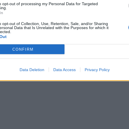
to opt-out of processing my Personal Data for Targeted
ing.
In
o opt-out of Collection, Use, Retention, Sale, and/or Sharing
ersonal Data that Is Unrelated with the Purposes for which it
lected.
Out
CONFIRM
Data Deletion
Data Access
Privacy Policy