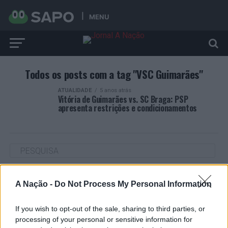
MENU
Todos os posts com a tag "VSC Guimarães"
ATUALIDADE
5 anos atrás
Vitória de Guimarães vs. SC Braga: PSP
apresenta restrições e condicionamentos
ARTIGOS RECENTES
A Nação -
Do Not Process My Personal Information
Cultura digital pode “comprometer” a criatividade antes
de “provocar” mudanças genéticas, diz neurocientista
If you wish to opt-out of the sale, sharing to third parties, or
processing of your personal or sensitive information for