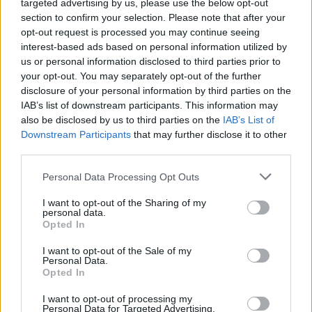
targeted advertising by us, please use the below opt-out
“Millennium Estoril Open 2026” regressou ao circuito ATP
section to confirm your selection. Please note that after your
com vitória do francês Luca Van Assche
opt-out request is processed you may continue seeing
interest-based ads based on personal information utilized by
Castelo Branco: “Bienal Internacional de Artes e Ofícios”
us or personal information disclosed to third parties prior to
promete afirmar artesanato, património e inovação como
your opt-out. You may separately opt-out of the further
“motores de desenvolvimento económico e cultural” do
disclosure of your personal information by third parties on the
município português
IAB’s list of downstream participants. This information may
also be disclosed by us to third parties on the
IAB’s List of
Downstream Participants
that may further disclose it to other
Covilhã: Especialista aponta investimento estrangeiro e
third parties.
valorização imobiliária como motores do crescimento da
Beira Interior
Personal Data Processing Opt Outs
Rio de Janeiro: Governo do Estado propõe parceria com a
I want to opt-out of the Sharing of my
personal data.
FUNCEX para “reforçar inteligência sobre comércio
Opted In
exterior”
I want to opt-out of the Sale of my
Personal Data.
COMENTÁRIOS RECENTES
Opted In
I want to opt-out of processing my
Personal Data for Targeted Advertising.