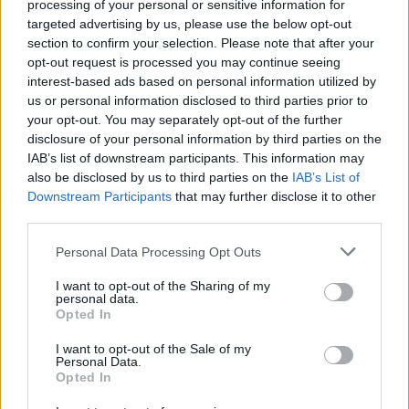
processing of your personal or sensitive information for
“Millennium Estoril Open 2026” regressou ao circuito ATP
com vitória do francês Luca Van Assche
targeted advertising by us, please use the below opt-out
section to confirm your selection. Please note that after your
opt-out request is processed you may continue seeing
Castelo Branco: “Bienal Internacional de Artes e Ofícios”
interest-based ads based on personal information utilized by
promete afirmar artesanato, património e inovação como
us or personal information disclosed to third parties prior to
“motores de desenvolvimento económico e cultural” do
your opt-out. You may separately opt-out of the further
município português
disclosure of your personal information by third parties on the
IAB’s list of downstream participants. This information may
Covilhã: Especialista aponta investimento estrangeiro e
also be disclosed by us to third parties on the
IAB’s List of
valorização imobiliária como motores do crescimento da
Downstream Participants
that may further disclose it to other
Beira Interior
third parties.
Personal Data Processing Opt Outs
Rio de Janeiro: Governo do Estado propõe parceria com a
FUNCEX para “reforçar inteligência sobre comércio
I want to opt-out of the Sharing of my
exterior”
personal data.
Opted In
Esposende acolhe festival de kitesurf
I want to opt-out of the Sale of my
Personal Data.
Opted In
COMENTÁRIOS RECENTES