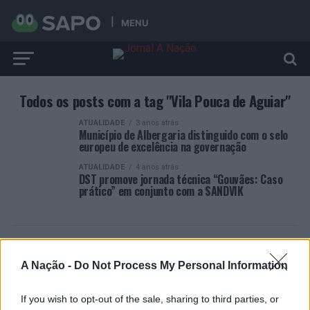
MENU
Todos os posts com a tag "Vila Pouca de Aguiar"
ATUALIDADE
3 anos atrás
Município de Albergaria distinguido com o selo
europeu de excelência na governação
ATUALIDADE
4 anos atrás
DST promove jornada técnica “Gouvães: Caso
prático” em conjunto com a SANDVIK
A Nação -
Do Not Process My Personal Information
ARTIGOS RECENTES
If you wish to opt-out of the sale, sharing to third parties, or