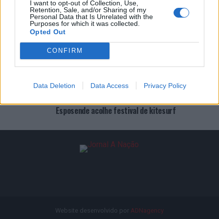
I want to opt-out of Collection, Use,
Retention, Sale, and/or Sharing of my
Personal Data that Is Unrelated with the
ATUALIDADE
14 horas atrás
Purposes for which it was collected.
Covilhã: Especialista aponta investimento
Opted Out
estrangeiro e valorização imobiliária como
motores do crescimento da Beira Interior
CONFIRM
ATUALIDADE
14 horas atrás
Rio de Janeiro: Governo do Estado propõe
parceria com a FUNCEX para “reforçar
inteligência sobre comércio exterior”
Data Deletion
Data Access
Privacy Policy
ATUALIDADE
2 dias atrás
Esposende acolhe festival de kitesurf
Website desenvolvido por
ADNagency