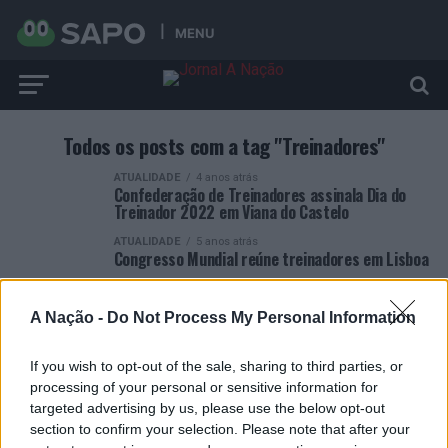
MENU
Todos os posts com a tag "Treinadores"
ATUALIDADE
4 anos atrás
Confederação de Treinadores assinala Dia do
Treinador 2022 em Viana do Castelo
ATUALIDADE
5 anos atrás
Congresso Mundial reúne treinadores em Lisboa
A Nação -
Do Not Process My Personal Information
If you wish to opt-out of the sale, sharing to third parties, or
processing of your personal or sensitive information for
ARTIGOS RECENTES
targeted advertising by us, please use the below opt-out
section to confirm your selection. Please note that after your
Covilhã: Especialista aponta investimento estrangeiro e