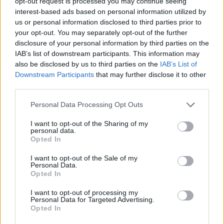
opt-out request is processed you may continue seeing
valorização imobiliária como motores do crescimento da
interest-based ads based on personal information utilized by
Beira Interior
us or personal information disclosed to third parties prior to
your opt-out. You may separately opt-out of the further
Rio de Janeiro: Governo do Estado propõe parceria com a
disclosure of your personal information by third parties on the
FUNCEX para “reforçar inteligência sobre comércio
IAB’s list of downstream participants. This information may
exterior”
also be disclosed by us to third parties on the
IAB’s List of
Downstream Participants
that may further disclose it to other
third parties.
Esposende acolhe festival de kitesurf
Personal Data Processing Opt Outs
Cinco projetos de Cascais finalistas em iniciativa europeia
I want to opt-out of the Sharing of my
personal data.
EMEC celebra a conclusão de mais um Curso de
Opted In
Educação e Formação de Adultos na Escola de Tecnologia
e Gestão de Barcelos
I want to opt-out of the Sale of my
Personal Data.
Opted In
COMENTÁRIOS RECENTES
I want to opt-out of processing my
Personal Data for Targeted Advertising.
Opted In
ÚLTIMAS
DESTAQUE
VIDEOS