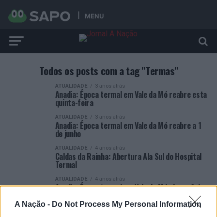
MENU
Todos os posts com a tag "Termas"
ATUALIDADE
3 anos atrás
Anadia: Época termal em Vale da Mó reabre esta
quinta-feira
ATUALIDADE
3 anos atrás
Anadia: Época termal em Vale da Mó reabre a 1
de junho
ATUALIDADE
4 anos atrás
Caldas da Rainha: Abertura Ala Sul do Hospital
Termal
ATUALIDADE
4 anos atrás
Anadia: Época termal em Vale da Mó abre a 1 de
junho
A Nação -
Do Not Process My Personal Information
ATUALIDADE
4 anos atrás