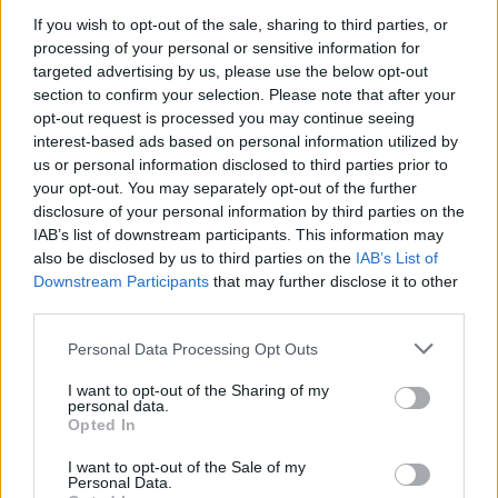
Anadia: Parque das Termas da Curia acolhe a
“Arte para a Infância”
If you wish to opt-out of the sale, sharing to third parties, or
processing of your personal or sensitive information for
targeted advertising by us, please use the below opt-out
section to confirm your selection. Please note that after your
opt-out request is processed you may continue seeing
interest-based ads based on personal information utilized by
us or personal information disclosed to third parties prior to
ARTIGOS RECENTES
your opt-out. You may separately opt-out of the further
disclosure of your personal information by third parties on the
Covilhã: Especialista aponta investimento estrangeiro e
IAB’s list of downstream participants. This information may
valorização imobiliária como motores do crescimento da
also be disclosed by us to third parties on the
IAB’s List of
Beira Interior
Downstream Participants
that may further disclose it to other
third parties.
Rio de Janeiro: Governo do Estado propõe parceria com a
FUNCEX para “reforçar inteligência sobre comércio
Personal Data Processing Opt Outs
exterior”
I want to opt-out of the Sharing of my
personal data.
Esposende acolhe festival de kitesurf
Opted In
I want to opt-out of the Sale of my
Cinco projetos de Cascais finalistas em iniciativa europeia
Personal Data.