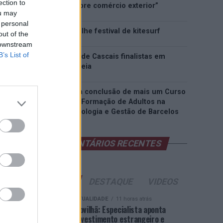
ection to
inteligência sobre comércio exterior”
ou may
 personal
Esposende acolhe festival de kitesurf
out of the
 downstream
B’s List of
Cinco projetos de Cascais finalistas em
iniciativa europeia
EMEC celebra a conclusão de mais um Curso
de Educação e Formação de Adultos na
Escola de Tecnologia e Gestão de Barcelos
COMENTÁRIOS RECENTES
ÚLTIMAS
DESTAQUE
VIDEOS
ATUALIDADE
11 horas atrás
Covilhã: Especialista aponta
investimento estrangeiro e