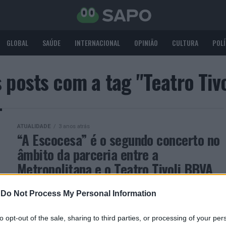
GLOBAL
SAÚDE
INTERNACIONAL
OPINIÃO
CULTURA
POLÍ
 posts com a tag "Teatro Tiv
ATUALIDADE
3 anos atrás
“A Escocesa” é o segundo concerto no
âmbito da parceria entre a
Metropolitana e o Teatro Tivoli BBVA
Com direção do maestro Adrian Leaper
-
Do Not Process My Personal Information
to opt-out of the sale, sharing to third parties, or processing of your per