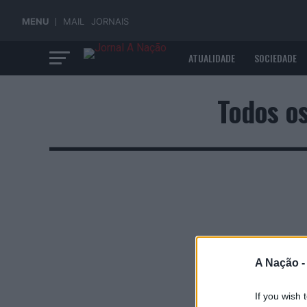
MENU
MAIL
JORNAIS
ATUALIDADE
SOCIEDADE
ECONOMIA
Todos os
A Nação 
If you wish 