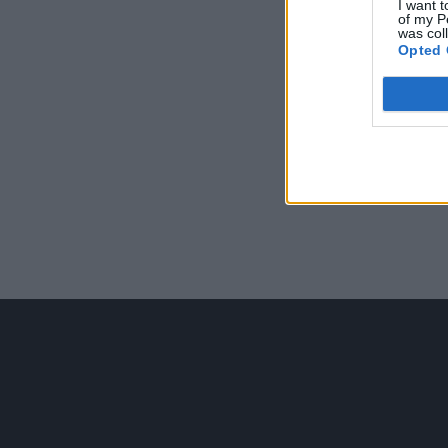
I want t
of my P
was col
Opted 