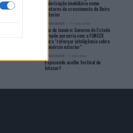
valorização imobiliária como
motores do crescimento da Beira
Interior
ATUALIDADE
11 horas atrás
Rio de Janeiro: Governo do Estado
propõe parceria com a FUNCEX
para “reforçar inteligência sobre
comércio exterior”
ATUALIDADE
2 dias atrás
Esposende acolhe festival de
kitesurf