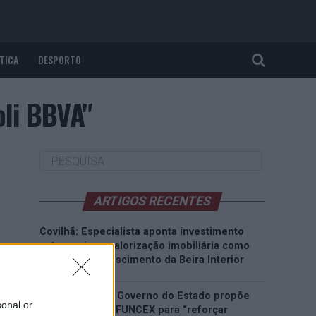
TICA
DESPORTO
oli BBVA"
ARTIGOS RECENTES
Covilhã: Especialista aponta investimento
estrangeiro e valorização imobiliária como
motores do crescimento da Beira Interior
Rio de Janeiro: Governo do Estado propõe
sonal or
parceria com a FUNCEX para “reforçar