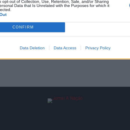
o opt-out of Collection, Use, Retention, Sale, and/or Sharing
ersonal Data that Is Unrelated with the Purposes for which it
lected.
Out
CONFIRM
Data Deletion
Data Access
Privacy Policy