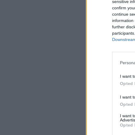
sensitive in
confirm you
continue se
information 
further disc
participants
Downstream 
Persona
I want t
Opted 
I want t
Opted 
I want 
Advertis
Opted 