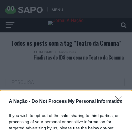
MENU
Todos os posts com a tag "Teatro da Comuna"
ATUALIDADE
3 anos atrás
Finalistas do IDS em cena no Teatro da Comuna
ARTIGOS RECENTES
A Nação -
Do Not Process My Personal Information
“Millennium Estoril Open 2026” regressou ao circuito ATP
If you wish to opt-out of the sale, sharing to third parties, or
com vitória do francês Luca Van Assche
processing of your personal or sensitive information for
targeted advertising by us, please use the below opt-out
Castelo Branco: “Bienal Internacional de Artes e Ofícios”