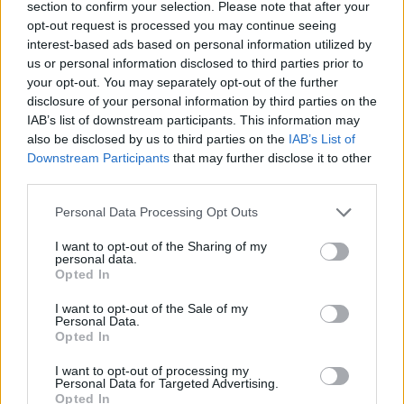
section to confirm your selection. Please note that after your
promete afirmar artesanato, património e inovação como
opt-out request is processed you may continue seeing
“motores de desenvolvimento económico e cultural” do
interest-based ads based on personal information utilized by
município português
us or personal information disclosed to third parties prior to
your opt-out. You may separately opt-out of the further
Covilhã: Especialista aponta investimento estrangeiro e
disclosure of your personal information by third parties on the
valorização imobiliária como motores do crescimento da
IAB’s list of downstream participants. This information may
Beira Interior
also be disclosed by us to third parties on the
IAB’s List of
Downstream Participants
that may further disclose it to other
third parties.
Rio de Janeiro: Governo do Estado propõe parceria com a
FUNCEX para “reforçar inteligência sobre comércio
Personal Data Processing Opt Outs
exterior”
I want to opt-out of the Sharing of my
personal data.
Esposende acolhe festival de kitesurf
Opted In
I want to opt-out of the Sale of my
COMENTÁRIOS RECENTES
Personal Data.
Opted In
I want to opt-out of processing my
ÚLTIMAS
DESTAQUE
VIDEOS
Personal Data for Targeted Advertising.
Opted In