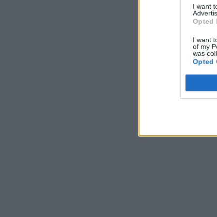
I want 
Advertis
Opted 
I want t
of my P
was col
Opted 