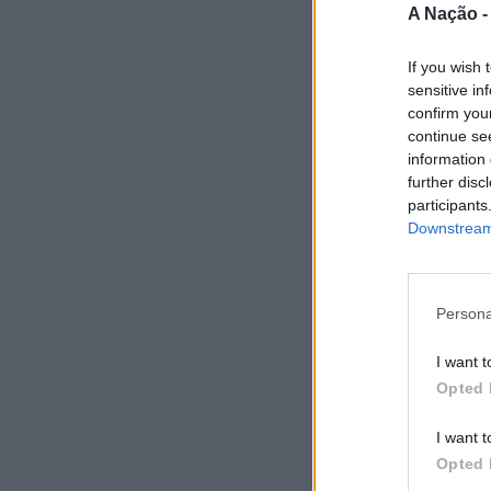
A Nação 
If you wish 
sensitive in
confirm you
continue se
information 
further disc
participants
Downstream 
Persona
I want t
Opted 
I want t
Opted 