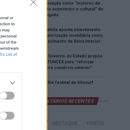
património e inovação como “motores de
desenvolvimento económico e cultural” do
município português
sonal or
ection to
Covilhã: Especialista aponta investimento
ou may
estrangeiro e valorização imobiliária como
 personal
motores do crescimento da Beira Interior
out of the
 downstream
B’s List of
Rio de Janeiro: Governo do Estado propõe
parceria com a FUNCEX para “reforçar
inteligência sobre comércio exterior”
Esposende acolhe festival de kitesurf
COMENTÁRIOS RECENTES
ÚLTIMAS
DESTAQUE
VIDEOS