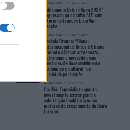
ATUALIDADE
10 horas atrás
“Millennium Estoril Open 2026”
regressou ao circuito ATP com
vitória do francês Luca Van
Assche
ATUALIDADE
17 horas atrás
Castelo Branco: “Bienal
Internacional de Artes e Ofícios”
promete afirmar artesanato,
património e inovação como
“motores de desenvolvimento
económico e cultural” do
município português
ATUALIDADE
1 dia atrás
Covilhã: Especialista aponta
investimento estrangeiro e
valorização imobiliária como
motores do crescimento da Beira
Interior