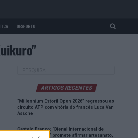
TICA
DESPORTO
Kuikuro"
ARTIGOS RECENTES
“Millennium Estoril Open 2026” regressou ao
circuito ATP com vitória do francês Luca Van
Assche
Castelo Branco: “Bienal Internacional de
Artes e Ofícios” promete afirmar artesanato,