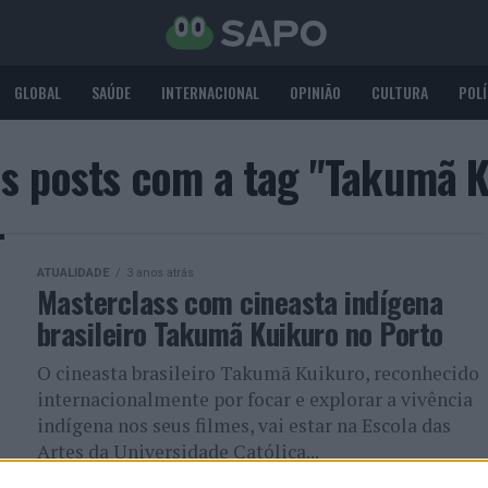
GLOBAL
SAÚDE
INTERNACIONAL
OPINIÃO
CULTURA
POLÍ
s posts com a tag "Takumã 
ATUALIDADE
3 anos atrás
Masterclass com cineasta indígena
brasileiro Takumã Kuikuro no Porto
O cineasta brasileiro Takumã Kuikuro, reconhecido
internacionalmente por focar e explorar a vivência
indígena nos seus filmes, vai estar na Escola das
Artes da Universidade Católica...