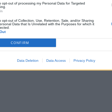
to opt-out of processing my Personal Data for Targeted
ing.
In
o opt-out of Collection, Use, Retention, Sale, and/or Sharing
ersonal Data that Is Unrelated with the Purposes for which it
lected.
Out
CONFIRM
Data Deletion
Data Access
Privacy Policy