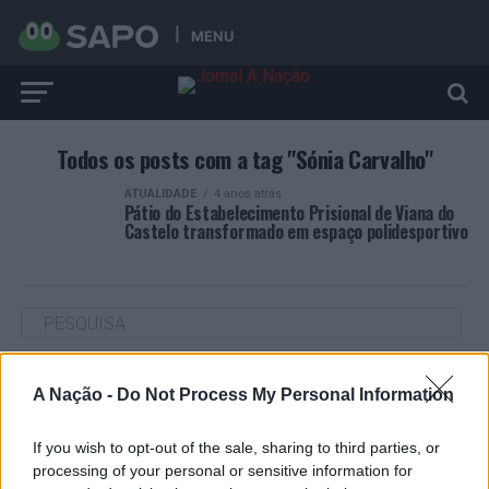
MENU
Todos os posts com a tag "Sónia Carvalho"
ATUALIDADE
4 anos atrás
Pátio do Estabelecimento Prisional de Viana do
Castelo transformado em espaço polidesportivo
ARTIGOS RECENTES
A Nação -
Do Not Process My Personal Information
Cultura digital pode “comprometer” a criatividade antes
de “provocar” mudanças genéticas, diz neurocientista
If you wish to opt-out of the sale, sharing to third parties, or
processing of your personal or sensitive information for