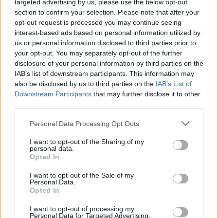
targeted advertising by us, please use the below opt-out
“Millennium Estoril Open 2026” regressou ao circuito ATP
section to confirm your selection. Please note that after your
com vitória do francês Luca Van Assche
opt-out request is processed you may continue seeing
interest-based ads based on personal information utilized by
Castelo Branco: “Bienal Internacional de Artes e Ofícios”
us or personal information disclosed to third parties prior to
promete afirmar artesanato, património e inovação como
your opt-out. You may separately opt-out of the further
“motores de desenvolvimento económico e cultural” do
disclosure of your personal information by third parties on the
município português
IAB’s list of downstream participants. This information may
also be disclosed by us to third parties on the
IAB’s List of
Downstream Participants
that may further disclose it to other
Covilhã: Especialista aponta investimento estrangeiro e
third parties.
valorização imobiliária como motores do crescimento da
Beira Interior
Personal Data Processing Opt Outs
Rio de Janeiro: Governo do Estado propõe parceria com a
I want to opt-out of the Sharing of my
personal data.
FUNCEX para “reforçar inteligência sobre comércio
Opted In
exterior”
I want to opt-out of the Sale of my
Personal Data.
COMENTÁRIOS RECENTES
Opted In
I want to opt-out of processing my
Personal Data for Targeted Advertising.