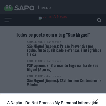
MENU
Todos os posts com a tag "São Miguel"
ATUALIDADE
3 anos atrás
São Miguel (Açores): Prisão Preventiva por
roubo, furto qualificado e ofensas à integridade
física
ATUALIDADE
3 anos atrás
PSP apreende 18 armas de fogo na Ilha de São
Miguel (Açores)
ATUALIDADE
4 anos atrás
São Miguel (Açores): XXVI Torneio Centenário de
Voleibol
A Nação -
Do Not Process My Personal Information