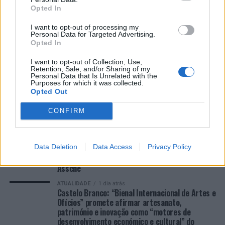
FUNCEX para “reforçar inteligência sobre comércio
Opted In
exterior”
I want to opt-out of processing my
Personal Data for Targeted Advertising.
Opted In
COMENTÁRIOS RECENTES
I want to opt-out of Collection, Use,
Retention, Sale, and/or Sharing of my
Personal Data that Is Unrelated with the
ÚLTIMAS
DESTAQUE
VIDEOS
Purposes for which it was collected.
Opted Out
ATUALIDADE
4 horas atrás
Cultura digital pode “comprometer” a
CONFIRM
criatividade antes de “provocar” mudanças
genéticas, diz neurocientista
ATUALIDADE
1 dia atrás
Data Deletion
Data Access
Privacy Policy
“Millennium Estoril Open 2026” regressou ao
circuito ATP com vitória do francês Luca Van
Assche
ATUALIDADE
1 dia atrás
Castelo Branco: “Bienal Internacional de Artes e
Ofícios” promete afirmar artesanato,
património e inovação como “motores de
desenvolvimento económico e cultural” do