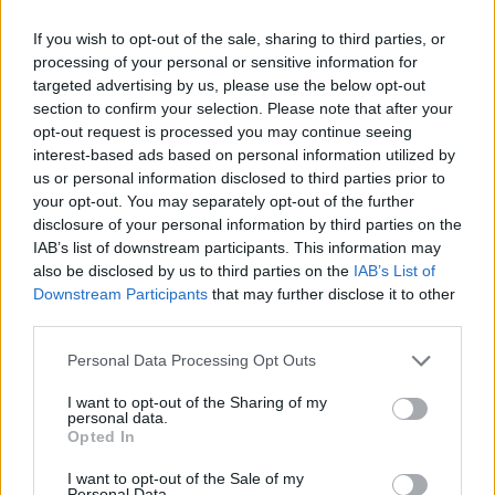
If you wish to opt-out of the sale, sharing to third parties, or
ARTIGOS RECENTES
processing of your personal or sensitive information for
targeted advertising by us, please use the below opt-out
Cultura digital pode “comprometer” a criatividade antes
section to confirm your selection. Please note that after your
de “provocar” mudanças genéticas, diz neurocientista
opt-out request is processed you may continue seeing
interest-based ads based on personal information utilized by
“Millennium Estoril Open 2026” regressou ao circuito ATP
us or personal information disclosed to third parties prior to
com vitória do francês Luca Van Assche
your opt-out. You may separately opt-out of the further
disclosure of your personal information by third parties on the
IAB’s list of downstream participants. This information may
Castelo Branco: “Bienal Internacional de Artes e Ofícios”
also be disclosed by us to third parties on the
IAB’s List of
promete afirmar artesanato, património e inovação como
Downstream Participants
that may further disclose it to other
“motores de desenvolvimento económico e cultural” do
third parties.
município português
Personal Data Processing Opt Outs
Covilhã: Especialista aponta investimento estrangeiro e
valorização imobiliária como motores do crescimento da
I want to opt-out of the Sharing of my
personal data.
Beira Interior
Opted In
Rio de Janeiro: Governo do Estado propõe parceria com a
I want to opt-out of the Sale of my
Personal Data.