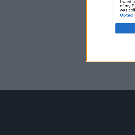
I want t
of my P
was col
Opted 