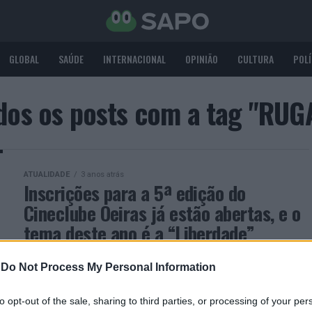
GLOBAL
SAÚDE
INTERNACIONAL
OPINIÃO
CULTURA
POLÍ
dos os posts com a tag "RUG
ATUALIDADE
3 anos atrás
Inscrições para a 5ª edição do
Cineclube Oeiras já estão abertas, e o
tema deste ano é a “Liberdade”
Se tens vontade de aprender a fazer um filme e
-
Do Not Process My Personal Information
frequentas o ensino secundário público de Oeiras,
este projeto é para ti: até 11 de fevereiro,...
to opt-out of the sale, sharing to third parties, or processing of your per