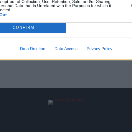
o opt-out of Collection, Use, Retention, Sale, and/or Sharing
ersonal Data that Is Unrelated with the Purposes for which it
lected.
Out
CONFIRM
Data Deletion
Data Access
Privacy Policy