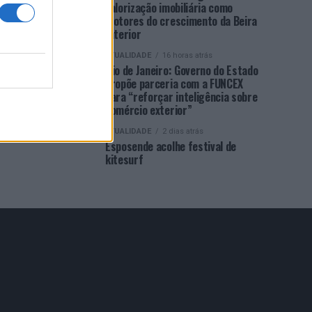
valorização imobiliária como
motores do crescimento da Beira
Interior
ATUALIDADE
16 horas atrás
Rio de Janeiro: Governo do Estado
propõe parceria com a FUNCEX
para “reforçar inteligência sobre
comércio exterior”
ATUALIDADE
2 dias atrás
Esposende acolhe festival de
kitesurf