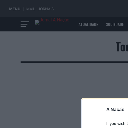
MENU
MAIL
JORNAIS
ATUALIDADE
SOCIEDADE
ECONOMIA
To
A Nação 
If you wish 