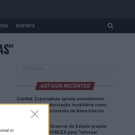
TICA
DESPORTO
AS"
ARTIGOS RECENTES
Covilhã: Especialista aponta investimento
estrangeiro e valorização imobiliária como
motores do crescimento da Beira Interior
Rio de Janeiro: Governo do Estado propõe
sonal or
parceria com a FUNCEX para “reforçar