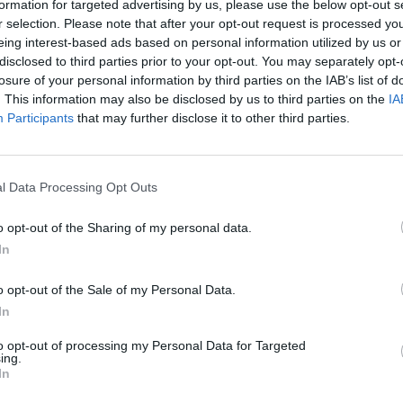
formation for targeted advertising by us, please use the below opt-out s
r selection. Please note that after your opt-out request is processed y
ATUALIDADE
3 anos atrás
eing interest-based ads based on personal information utilized by us or
Estreia de “Constantino, o Bicho de
disclosed to third parties prior to your opt-out. You may separately opt-
Contos”
losure of your personal information by third parties on the IAB’s list of
. This information may also be disclosed by us to third parties on the
IA
Um espetáculo de teatro para toda a família, em
Participants
that may further disclose it to other third parties.
Sintra, Queluz e Oeiras
l Data Processing Opt Outs
ATUALIDADE
4 anos atrás
Sintra: “Dentro de momentos – O
o opt-out of the Sharing of my personal data.
Natal” em cena no Centro Cultural
In
Olga Cadaval
o opt-out of the Sale of my Personal Data.
A Câmara Municipal de Sintra recebe, no Centro
In
Cultural Olga Cadaval, a peça de infantil “Dentro
to opt-out of processing my Personal Data for Targeted
de momentos – O Natal”, no dia 10 de dezembro,...
ing.
In