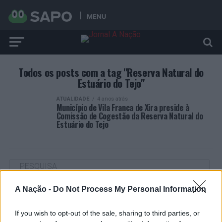
MENU
Todos os posts com a tag "Reserva Natural do
Estuário do Tejo"
ATUALIDADE
4 anos atrás
Município de Vila Franca de Xira preside à
Comissão de Cogestão da Reserva Natural do
Estuário do Tejo
A Nação -
Do Not Process My Personal Information
ARTIGOS RECENTES
Cultura digital pode “comprometer” a criatividade antes
If you wish to opt-out of the sale, sharing to third parties, or