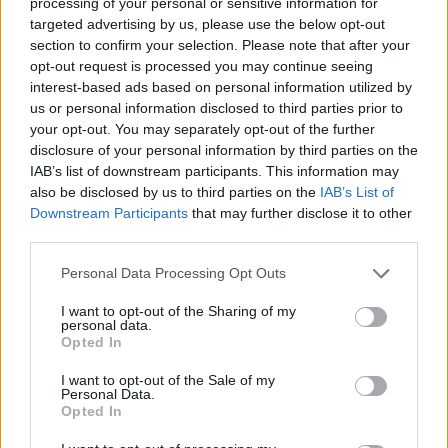
de “provocar” mudanças genéticas, diz neurocientista
processing of your personal or sensitive information for
targeted advertising by us, please use the below opt-out
section to confirm your selection. Please note that after your
“Millennium Estoril Open 2026” regressou ao circuito ATP
opt-out request is processed you may continue seeing
com vitória do francês Luca Van Assche
interest-based ads based on personal information utilized by
us or personal information disclosed to third parties prior to
Castelo Branco: “Bienal Internacional de Artes e Ofícios”
your opt-out. You may separately opt-out of the further
promete afirmar artesanato, património e inovação como
disclosure of your personal information by third parties on the
“motores de desenvolvimento económico e cultural” do
IAB’s list of downstream participants. This information may
município português
also be disclosed by us to third parties on the
IAB’s List of
Downstream Participants
that may further disclose it to other
third parties.
Covilhã: Especialista aponta investimento estrangeiro e
valorização imobiliária como motores do crescimento da
Personal Data Processing Opt Outs
Beira Interior
I want to opt-out of the Sharing of my
personal data.
Rio de Janeiro: Governo do Estado propõe parceria com a
Opted In
FUNCEX para “reforçar inteligência sobre comércio
exterior”
I want to opt-out of the Sale of my
Personal Data.
Opted In
COMENTÁRIOS RECENTES