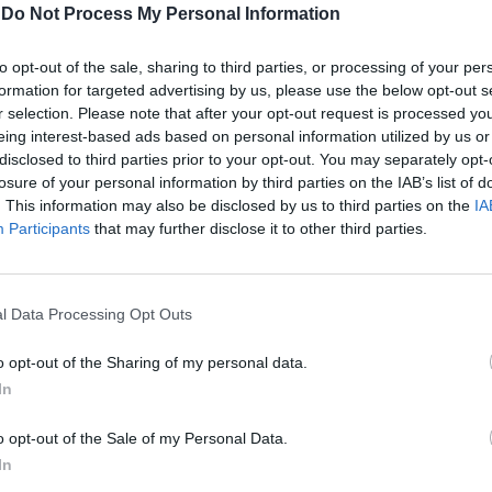
Barcelos: Município avança com
-
Do Not Process My Personal Information
reparação de pavimentos em Macieira
de Rates e Negreiros
to opt-out of the sale, sharing to third parties, or processing of your per
formation for targeted advertising by us, please use the below opt-out s
r selection. Please note that after your opt-out request is processed y
Enquanto prepara projeto de requalificação total da
eing interest-based ads based on personal information utilized by us or
via
disclosed to third parties prior to your opt-out. You may separately opt-
losure of your personal information by third parties on the IAB’s list of
. This information may also be disclosed by us to third parties on the
IA
Participants
that may further disclose it to other third parties.
l Data Processing Opt Outs
o opt-out of the Sharing of my personal data.
In
o opt-out of the Sale of my Personal Data.
In