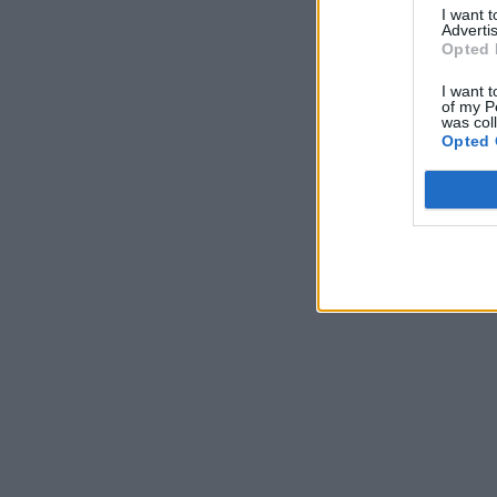
I want 
Advertis
Opted 
I want t
of my P
was col
Opted 