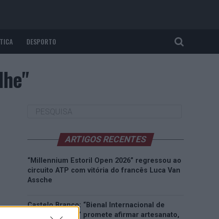
TICA
DESPORTO
lhe"
ARTIGOS RECENTES
“Millennium Estoril Open 2026” regressou ao
circuito ATP com vitória do francês Luca Van
Assche
Castelo Branco: “Bienal Internacional de
Artes e Ofícios” promete afirmar artesanato,