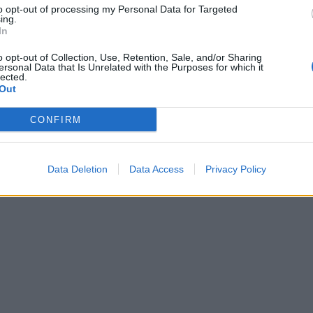
to opt-out of processing my Personal Data for Targeted
ing.
In
o opt-out of Collection, Use, Retention, Sale, and/or Sharing
ersonal Data that Is Unrelated with the Purposes for which it
lected.
Out
CONFIRM
Data Deletion
Data Access
Privacy Policy