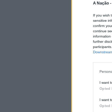
A Nação 
If you wish 
sensitive in
confirm you
continue se
information 
further disc
participants
Downstream 
Persona
I want t
Opted 
I want t
Opted 