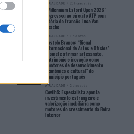
ATUALIDADE
23 horas atrás
“Millennium Estoril Open 2026”
regressou ao circuito ATP com
vitória do francês Luca Van
Assche
ATUALIDADE
1 dia atrás
Castelo Branco: “Bienal
Internacional de Artes e Ofícios”
promete afirmar artesanato,
património e inovação como
“motores de desenvolvimento
económico e cultural” do
município português
ATUALIDADE
2 dias atrás
Covilhã: Especialista aponta
investimento estrangeiro e
valorização imobiliária como
motores do crescimento da Beira
Interior