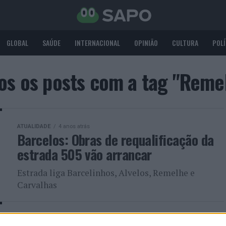
GLOBAL
SAÚDE
INTERNACIONAL
OPINIÃO
CULTURA
POLÍ
os os posts com a tag "Reme
ATUALIDADE
4 anos atrás
Barcelos: Obras de requalificação da
estrada 505 vão arrancar
Estrada liga Barcelinhos, Alvelos, Remelhe e
Carvalhas
ATUALIDADE
4 anos atrás