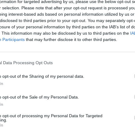
formation for targeted advertising by us, please use the below opt-out s
ATUALIDADE
3 anos atrás
r selection. Please note that after your opt-out request is processed y
RECOVERY SUMMIT 2023 reúne
eing interest-based ads based on personal information utilized by us or
principais figuras mundiais da Saúde
disclosed to third parties prior to your opt-out. You may separately opt-
Mental em Barcelos
losure of your personal information by third parties on the IAB’s list of
. This information may also be disclosed by us to third parties on the
IA
RECOVERY IPSS traz a Portugal três Presidentes da
Participants
that may further disclose it to other third parties.
Federação Mundial da Saúde Mental
l Data Processing Opt Outs
o opt-out of the Sharing of my personal data.
In
o opt-out of the Sale of my Personal Data.
In
to opt-out of processing my Personal Data for Targeted
ing.
In