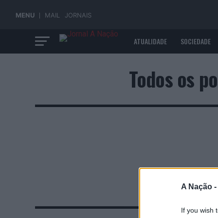
MENU
MAIL
JORNAIS
ATUALIDADE
SOCIEDADE
ECONOMIA
Todos os p
A Nação 
If you wish 