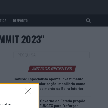
TICA
DESPORTO
UMMIT 2023"
ARTIGOS RECENTES
Covilhã: Especialista aponta investimento
estrangeiro e valorização imobiliária como
motores do crescimento da Beira Interior
Rio de Janeiro: Governo do Estado propõe
sonal or
parceria com a FUNCEX para “reforçar