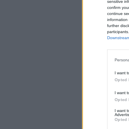
sensitive in
confirm you
continue se
information 
further disc
participants
Downstream 
Persona
I want t
Opted 
I want t
Opted 
I want 
Advertis
Opted 