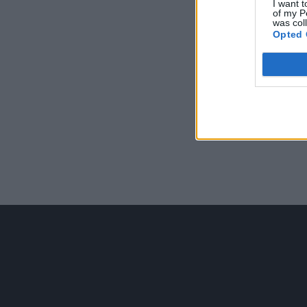
I want t
of my P
was col
Opted 