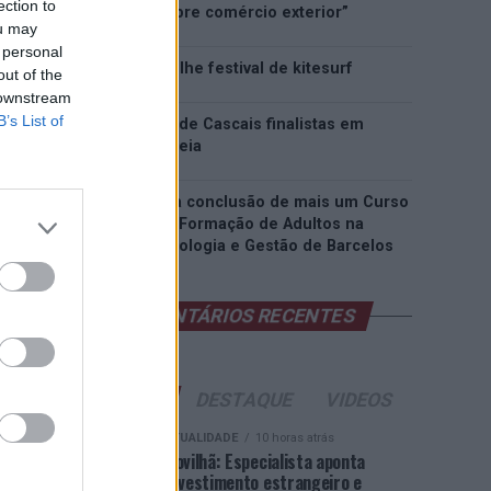
ection to
inteligência sobre comércio exterior”
ou may
 personal
Esposende acolhe festival de kitesurf
out of the
 downstream
B’s List of
Cinco projetos de Cascais finalistas em
iniciativa europeia
EMEC celebra a conclusão de mais um Curso
de Educação e Formação de Adultos na
Escola de Tecnologia e Gestão de Barcelos
COMENTÁRIOS RECENTES
ÚLTIMAS
DESTAQUE
VIDEOS
ATUALIDADE
10 horas atrás
Covilhã: Especialista aponta
investimento estrangeiro e