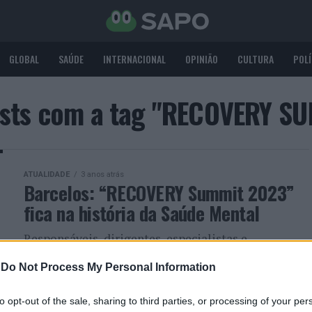
GLOBAL
SAÚDE
INTERNACIONAL
OPINIÃO
CULTURA
POLÍ
osts com a tag "RECOVERY S
ATUALIDADE
3 anos atrás
Barcelos: “RECOVERY Summit 2023”
fica na história da Saúde Mental
Responsáveis, dirigentes, especialistas e
empresários reuniram-se para debater a Saúde
-
Do Not Process My Personal Information
Mental
to opt-out of the sale, sharing to third parties, or processing of your per