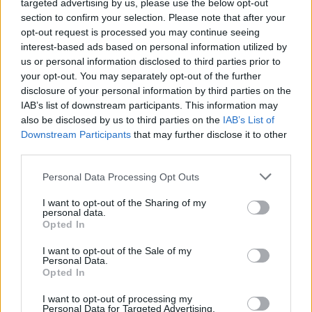
targeted advertising by us, please use the below opt-out
“Millennium Estoril Open 2026” regressou ao circuito ATP
section to confirm your selection. Please note that after your
com vitória do francês Luca Van Assche
opt-out request is processed you may continue seeing
interest-based ads based on personal information utilized by
Castelo Branco: “Bienal Internacional de Artes e Ofícios”
us or personal information disclosed to third parties prior to
promete afirmar artesanato, património e inovação como
your opt-out. You may separately opt-out of the further
“motores de desenvolvimento económico e cultural” do
disclosure of your personal information by third parties on the
município português
IAB’s list of downstream participants. This information may
also be disclosed by us to third parties on the
IAB’s List of
Downstream Participants
that may further disclose it to other
Covilhã: Especialista aponta investimento estrangeiro e
third parties.
valorização imobiliária como motores do crescimento da
Beira Interior
Personal Data Processing Opt Outs
Rio de Janeiro: Governo do Estado propõe parceria com a
I want to opt-out of the Sharing of my
personal data.
FUNCEX para “reforçar inteligência sobre comércio
Opted In
exterior”
I want to opt-out of the Sale of my
Personal Data.
COMENTÁRIOS RECENTES
Opted In
I want to opt-out of processing my
Personal Data for Targeted Advertising.