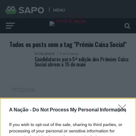
MENU
Todos os posts com a tag "Prémio Caixa Social"
ATUALIDADE
3 anos atrás
Candidaturas para 5ª edição dos Prémios Caixa
Social abrem a 15 de maio
ARTIGOS RECENTES
A Nação -
Do Not Process My Personal Information
Cultura digital pode “comprometer” a criatividade antes
de “provocar” mudanças genéticas, diz neurocientista
If you wish to opt-out of the sale, sharing to third parties, or
processing of your personal or sensitive information for