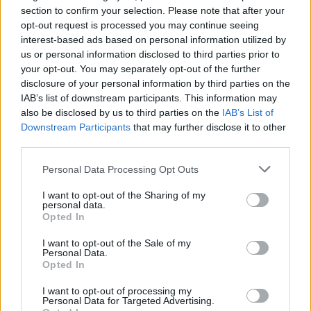
Castelo Branco: “Bienal Internacional de Artes e Ofícios”
section to confirm your selection. Please note that after your
promete afirmar artesanato, património e inovação como
opt-out request is processed you may continue seeing
“motores de desenvolvimento económico e cultural” do
interest-based ads based on personal information utilized by
município português
us or personal information disclosed to third parties prior to
your opt-out. You may separately opt-out of the further
disclosure of your personal information by third parties on the
Covilhã: Especialista aponta investimento estrangeiro e
IAB’s list of downstream participants. This information may
valorização imobiliária como motores do crescimento da
also be disclosed by us to third parties on the
IAB’s List of
Beira Interior
Downstream Participants
that may further disclose it to other
third parties.
Rio de Janeiro: Governo do Estado propõe parceria com a
FUNCEX para “reforçar inteligência sobre comércio
Personal Data Processing Opt Outs
exterior”
I want to opt-out of the Sharing of my
personal data.
Esposende acolhe festival de kitesurf
Opted In
I want to opt-out of the Sale of my
Personal Data.
COMENTÁRIOS RECENTES
Opted In
I want to opt-out of processing my
Personal Data for Targeted Advertising.
ÚLTIMAS
DESTAQUE
VIDEOS