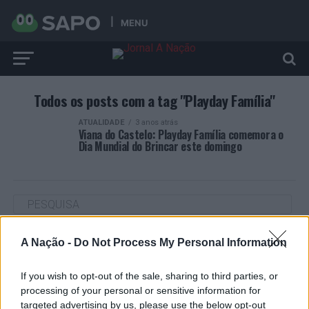
MENU
Todos os posts com a tag "Playday Família"
ATUALIDADE
3 anos atrás
Viana do Castelo: Playday Família comemora o
Dia Mundial do Brincar este domingo
A Nação -
Do Not Process My Personal Information
ARTIGOS RECENTES
“Millennium Estoril Open 2026” regressou ao circuito ATP
If you wish to opt-out of the sale, sharing to third parties, or
com vitória do francês Luca Van Assche
processing of your personal or sensitive information for
targeted advertising by us, please use the below opt-out