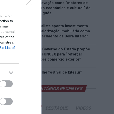
património e inovação como “motores de
desenvolvimento económico e cultural” do
município português
sonal or
ection to
Covilhã: Especialista aponta investimento
ou may
estrangeiro e valorização imobiliária como
 personal
motores do crescimento da Beira Interior
out of the
 downstream
B’s List of
Rio de Janeiro: Governo do Estado propõe
parceria com a FUNCEX para “reforçar
inteligência sobre comércio exterior”
Esposende acolhe festival de kitesurf
COMENTÁRIOS RECENTES
ÚLTIMAS
DESTAQUE
VIDEOS