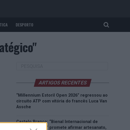
TICA
DESPORTO
atégico"
ARTIGOS RECENTES
“Millennium Estoril Open 2026” regressou ao
circuito ATP com vitória do francês Luca Van
Assche
Castelo Branco: “Bienal Internacional de
Artes e Ofícios” promete afirmar artesanato,