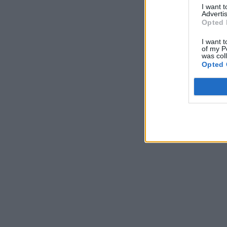
I want 
Advertis
Opted 
I want t
of my P
was col
Opted 