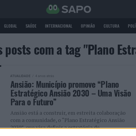
GLOBAL
SAÚDE
INTERNACIONAL
OPINIÃO
CULTURA
POLÍ
s posts com a tag "Plano Estr
ATUALIDADE
4 anos atrás
Ansião: Município promove “Plano
Estratégico Ansião 2030 – Uma Visão
Para o Futuro”
Ansião está a construir, em estreita colaboração
com a comunidade, o “Plano Estratégico Ansião
2030”, que visa definir a estratégia de
desenvolvimento a seguir rumo a...