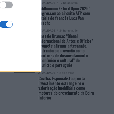
ATUALIDADE
17 horas atrás
“Millennium Estoril Open 2026”
regressou ao circuito ATP com
vitória do francês Luca Van
Assche
ATUALIDADE
24 horas atrás
Castelo Branco: “Bienal
Internacional de Artes e Ofícios”
promete afirmar artesanato,
património e inovação como
“motores de desenvolvimento
económico e cultural” do
município português
ATUALIDADE
2 dias atrás
Covilhã: Especialista aponta
investimento estrangeiro e
valorização imobiliária como
motores do crescimento da Beira
Interior