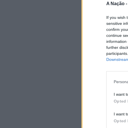
A Nação 
If you wish 
sensitive in
confirm you
continue se
information 
further disc
participants
Downstream 
Persona
I want t
Opted 
I want t
Opted 