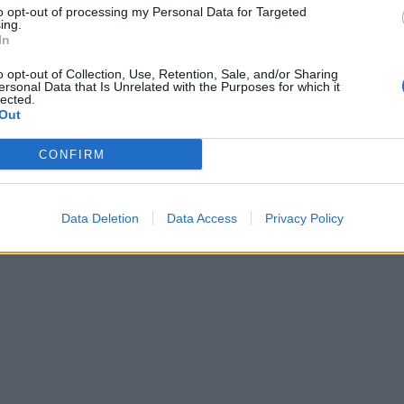
to opt-out of processing my Personal Data for Targeted
ing.
In
o opt-out of Collection, Use, Retention, Sale, and/or Sharing
ersonal Data that Is Unrelated with the Purposes for which it
lected.
Out
CONFIRM
Data Deletion
Data Access
Privacy Policy