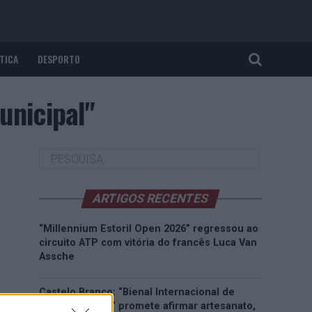
TICA
DESPORTO
unicipal"
ARTIGOS RECENTES
“Millennium Estoril Open 2026” regressou ao
circuito ATP com vitória do francês Luca Van
Assche
Castelo Branco: “Bienal Internacional de
Artes e Ofícios” promete afirmar artesanato,