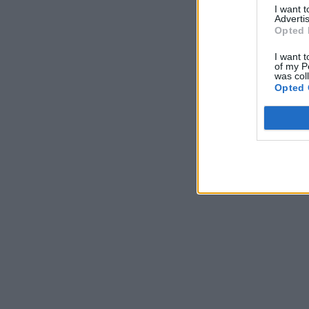
I want 
Advertis
Opted 
I want t
of my P
was col
Opted 