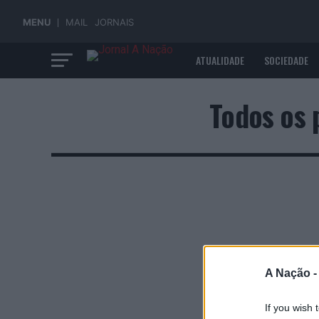
MENU
MAIL
JORNAIS
ATUALIDADE
SOCIEDADE
ECONOMIA
Todos os 
A Nação 
If you wish 