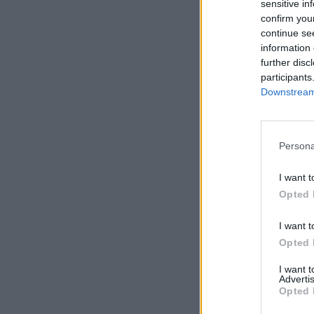
sensitive in
confirm you
continue se
information 
further disc
participants
Downstream 
Persona
I want t
Opted 
I want t
Opted 
I want 
Advertis
Opted 