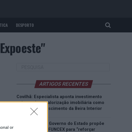
TICA
DESPORTO
 Expoeste"
ARTIGOS RECENTES
Covilhã: Especialista aponta investimento
estrangeiro e valorização imobiliária como
motores do crescimento da Beira Interior
Rio de Janeiro: Governo do Estado propõe
sonal or
parceria com a FUNCEX para “reforçar