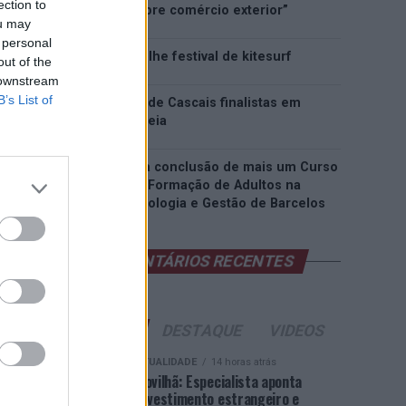
ection to
inteligência sobre comércio exterior”
ou may
 personal
Esposende acolhe festival de kitesurf
out of the
 downstream
B’s List of
Cinco projetos de Cascais finalistas em
iniciativa europeia
EMEC celebra a conclusão de mais um Curso
de Educação e Formação de Adultos na
Escola de Tecnologia e Gestão de Barcelos
COMENTÁRIOS RECENTES
ÚLTIMAS
DESTAQUE
VIDEOS
ATUALIDADE
14 horas atrás
Covilhã: Especialista aponta
investimento estrangeiro e