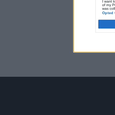
I want t
of my P
was col
Opted 