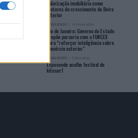
valorização imobiliária como
motores do crescimento da Beira
Interior
ATUALIDADE
14 horas atrás
Rio de Janeiro: Governo do Estado
propõe parceria com a FUNCEX
para “reforçar inteligência sobre
comércio exterior”
ATUALIDADE
2 dias atrás
Esposende acolhe festival de
kitesurf