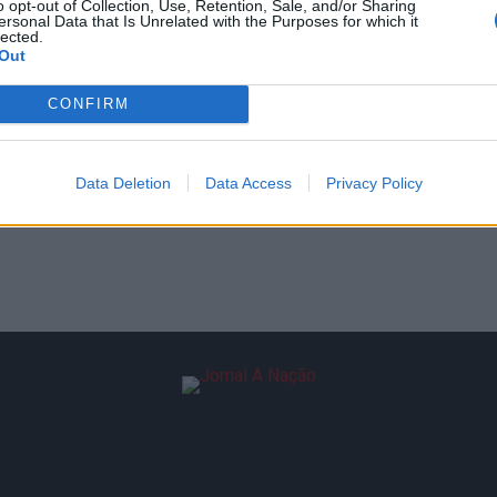
o opt-out of Collection, Use, Retention, Sale, and/or Sharing
ersonal Data that Is Unrelated with the Purposes for which it
lected.
Out
CONFIRM
Data Deletion
Data Access
Privacy Policy