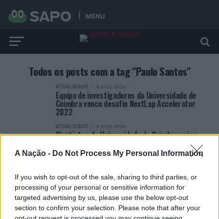
MENU
Todos os posts com a tag "Paulo Santos"
ATUALIDADE
4 anos atrás
Equipa de investigadores da Universidade de
Coimbra vence desafio NextLap Accelerator
2022
ATUALIDADE
4 anos atrás
Cientistas da Universidade de Coimbra criam
material superisolante com borracha de pneus
usados
A Nação -
Do Not Process My Personal Information
If you wish to opt-out of the sale, sharing to third parties, or
processing of your personal or sensitive information for
targeted advertising by us, please use the below opt-out
section to confirm your selection. Please note that after your
opt-out request is processed you may continue seeing