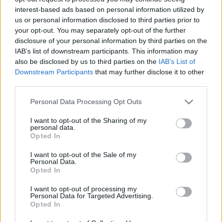
ARTIGOS RECENTES
interest-based ads based on personal information utilized by
us or personal information disclosed to third parties prior to
Esposende acolhe festival de kitesurf
your opt-out. You may separately opt-out of the further
disclosure of your personal information by third parties on the
Cinco projetos de Cascais finalistas em iniciativa europeia
IAB’s list of downstream participants. This information may
also be disclosed by us to third parties on the
IAB’s List of
EMEC celebra a conclusão de mais um Curso de
Downstream Participants
that may further disclose it to other
Educação e Formação de Adultos na Escola de Tecnologia
third parties.
e Gestão de Barcelos
Personal Data Processing Opt Outs
Atelier Nuno Valentim vence concurso público de ideias
I want to opt-out of the Sharing of my
para reabilitar o bairro mais antigo do Porto
personal data.
Opted In
Ponta Delgada: José Andrade apresenta livro sobre as
I want to opt-out of the Sale of my
comunidades açorianas da América do Norte
Personal Data.
Opted In
I want to opt-out of processing my
COMENTÁRIOS RECENTES
Personal Data for Targeted Advertising.
Opted In