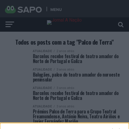
MENU
Todos os posts com a tag "Palco de Terra"
ATUALIDADE
2 anos atrás
Barcelos recebe festival de teatro amador do
Norte de Portugal e Galiza
ATUALIDADE
3 anos atrás
Balugães, palco do teatro amador do noroeste
peninsular
ATUALIDADE
3 anos atrás
Barcelos recebe festival de teatro amador do
Norte de Portugal e Galiza
ATUALIDADE
3 anos atrás
Prémios Palco de Terra para o Grupo Teatral
Freamundense, António Neiva, Teatro Airiños e
Javier Fernández Mariño