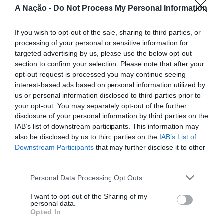
ATUALIDADE
4 anos atrás
A Nação -
Do Not Process My Personal Information
Barcelos: Balugães, palco do teatro amador do
Noroeste Peninsular
If you wish to opt-out of the sale, sharing to third parties, or
ATUALIDADE
4 anos atrás
Barcelos: Festival de Teatro Amador do
processing of your personal or sensitive information for
Noroeste Peninsular está de volta a Balugães
targeted advertising by us, please use the below opt-out
section to confirm your selection. Please note that after your
ATUALIDADE
4 anos atrás
Barcelos: Prémio Palco de Terra para o Teatro
opt-out request is processed you may continue seeing
Escoitade e Manuel Ramos Costa
interest-based ads based on personal information utilized by
us or personal information disclosed to third parties prior to
your opt-out. You may separately opt-out of the further
disclosure of your personal information by third parties on the
IAB’s list of downstream participants. This information may
also be disclosed by us to third parties on the
IAB’s List of
Downstream Participants
that may further disclose it to other
ARTIGOS RECENTES
third parties.
Esposende acolhe festival de kitesurf
Personal Data Processing Opt Outs
Cinco projetos de Cascais finalistas em iniciativa europeia
I want to opt-out of the Sharing of my
personal data.
Opted In
EMEC celebra a conclusão de mais um Curso de