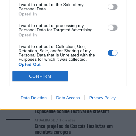
I want to opt-out of the Sale of my
Educação e Formação de Adultos na Escola de Tecnologia
Personal Data.
e Gestão de Barcelos
Opted In
I want to opt-out of processing my
Atelier Nuno Valentim vence concurso público de ideias
Personal Data for Targeted Advertising.
para reabilitar o bairro mais antigo do Porto
Opted In
I want to opt-out of Collection, Use,
Ponta Delgada: José Andrade apresenta livro sobre as
Retention, Sale, and/or Sharing of my
comunidades açorianas da América do Norte
Personal Data that Is Unrelated with the
Purposes for which it was collected.
Opted Out
COMENTÁRIOS RECENTES
CONFIRM
ÚLTIMAS
DESTAQUE
VIDEOS
Data Deletion
Data Access
Privacy Policy
ATUALIDADE
1 dia atrás
Esposende acolhe festival de kitesurf
ATUALIDADE
1 dia atrás
Cinco projetos de Cascais finalistas em
iniciativa europeia