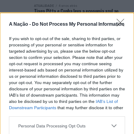
ATUALIDADE
4 anos atrás
Tiago Pitta e Cunha leva a economia azul ao
Palácio da Bolsa do Porto
A Nação -
Do Not Process My Personal Information
ATUALIDADE
4 anos atrás
José Milhazes e a Rússia de Putin no regresso
das “Conversas na Bolsa”
If you wish to opt-out of the sale, sharing to third parties, or
processing of your personal or sensitive information for
targeted advertising by us, please use the below opt-out
section to confirm your selection. Please note that after your
opt-out request is processed you may continue seeing
interest-based ads based on personal information utilized by
us or personal information disclosed to third parties prior to
ARTIGOS RECENTES
your opt-out. You may separately opt-out of the further
“Millennium Estoril Open 2026” regressou ao circuito ATP
disclosure of your personal information by third parties on the
com vitória do francês Luca Van Assche
IAB’s list of downstream participants. This information may
also be disclosed by us to third parties on the
IAB’s List of
Downstream Participants
that may further disclose it to other
Castelo Branco: “Bienal Internacional de Artes e Ofícios”
third parties.
promete afirmar artesanato, património e inovação como
“motores de desenvolvimento económico e cultural” do
Personal Data Processing Opt Outs
município português