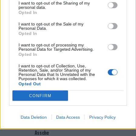
I want to opt-out of the Sharing of my
personal data.
Covilhã: Especialista aponta investimento estrangeiro e
Opted In
valorização imobiliária como motores do crescimento da
Beira Interior
I want to opt-out of the Sale of my
Personal Data.
Opted In
Rio de Janeiro: Governo do Estado propõe parceria com a
FUNCEX para “reforçar inteligência sobre comércio
I want to opt-out of processing my
exterior”
Personal Data for Targeted Advertising.
Opted In
Esposende acolhe festival de kitesurf
I want to opt-out of Collection, Use,
Retention, Sale, and/or Sharing of my
Personal Data that Is Unrelated with the
Purposes for which it was collected.
COMENTÁRIOS RECENTES
Opted Out
CONFIRM
ÚLTIMAS
DESTAQUE
VIDEOS
ATUALIDADE
3 horas atrás
Data Deletion
Data Access
Privacy Policy
“Millennium Estoril Open 2026” regressou ao
circuito ATP com vitória do francês Luca Van
Assche