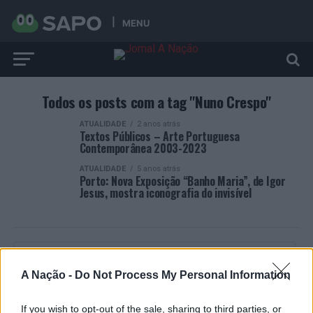
MENU
Todos os posts com a tag "Nuno Crespo"
ATUALIDADE
2 anos atrás
Textos Públicos – Arte Portuguesa
Contemporânea 2003-2023
ATUALIDADE
5 anos atrás
Porto: Nova Exposição “Banho Maria”, de Igor
Jesus, mostra iconografia do invisível ​
A Nação -
Do Not Process My Personal Information
ARTIGOS RECENTES
If you wish to opt-out of the sale, sharing to third parties, or