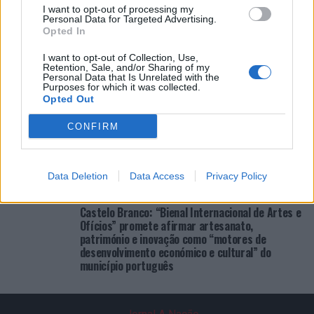
COMENTÁRIOS RECENTES
I want to opt-out of processing my
Personal Data for Targeted Advertising.
Opted In
ÚLTIMAS
DESTAQUE
VIDEOS
I want to opt-out of Collection, Use,
Retention, Sale, and/or Sharing of my
Personal Data that Is Unrelated with the
ATUALIDADE
2 dias atrás
Purposes for which it was collected.
Cultura digital pode “comprometer” a
Opted Out
criatividade antes de “provocar” mudanças
genéticas, diz neurocientista
CONFIRM
ATUALIDADE
3 dias atrás
“Millennium Estoril Open 2026” regressou ao
circuito ATP com vitória do francês Luca Van
Assche
Data Deletion
Data Access
Privacy Policy
ATUALIDADE
3 dias atrás
Castelo Branco: “Bienal Internacional de Artes e
Ofícios” promete afirmar artesanato,
património e inovação como “motores de
desenvolvimento económico e cultural” do
município português