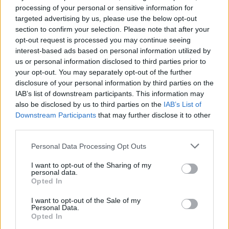
Cultura digital pode “comprometer” a criatividade antes
processing of your personal or sensitive information for
de “provocar” mudanças genéticas, diz neurocientista
targeted advertising by us, please use the below opt-out
section to confirm your selection. Please note that after your
“Millennium Estoril Open 2026” regressou ao circuito ATP
opt-out request is processed you may continue seeing
com vitória do francês Luca Van Assche
interest-based ads based on personal information utilized by
us or personal information disclosed to third parties prior to
your opt-out. You may separately opt-out of the further
Castelo Branco: “Bienal Internacional de Artes e Ofícios”
disclosure of your personal information by third parties on the
promete afirmar artesanato, património e inovação como
IAB’s list of downstream participants. This information may
“motores de desenvolvimento económico e cultural” do
also be disclosed by us to third parties on the
IAB’s List of
município português
Downstream Participants
that may further disclose it to other
third parties.
Covilhã: Especialista aponta investimento estrangeiro e
valorização imobiliária como motores do crescimento da
Personal Data Processing Opt Outs
Beira Interior
I want to opt-out of the Sharing of my
personal data.
Rio de Janeiro: Governo do Estado propõe parceria com a
Opted In
FUNCEX para “reforçar inteligência sobre comércio
exterior”
I want to opt-out of the Sale of my
Personal Data.
Opted In