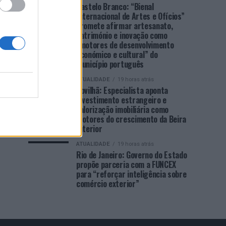
Castelo Branco: “Bienal
Internacional de Artes e Ofícios”
promete afirmar artesanato,
património e inovação como
“motores de desenvolvimento
económico e cultural” do
município português
ATUALIDADE
19 horas atrás
Covilhã: Especialista aponta
investimento estrangeiro e
valorização imobiliária como
motores do crescimento da Beira
Interior
ATUALIDADE
19 horas atrás
Rio de Janeiro: Governo do Estado
propõe parceria com a FUNCEX
para “reforçar inteligência sobre
comércio exterior”