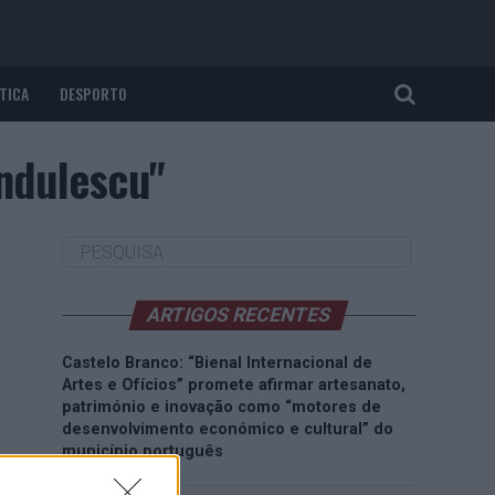
TICA
DESPORTO
andulescu"
ARTIGOS RECENTES
Castelo Branco: “Bienal Internacional de
Artes e Ofícios” promete afirmar artesanato,
património e inovação como “motores de
desenvolvimento económico e cultural” do
município português