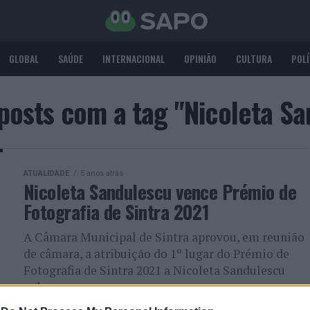
GLOBAL
SAÚDE
INTERNACIONAL
OPINIÃO
CULTURA
POLÍ
posts com a tag "Nicoleta S
ATUALIDADE
5 anos atrás
Nicoleta Sandulescu vence Prémio de
Fotografia de Sintra 2021
A Câmara Municipal de Sintra aprovou, em reunião
de câmara, a atribuição do 1º lugar do Prémio de
Fotografia de Sintra 2021 a Nicoleta Sandulescu
pelo...