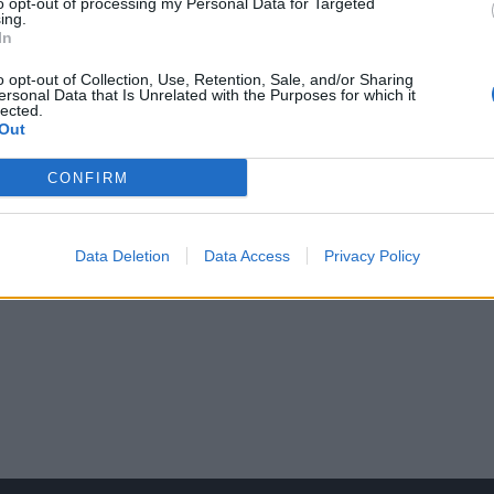
to opt-out of processing my Personal Data for Targeted
ing.
In
o opt-out of Collection, Use, Retention, Sale, and/or Sharing
ersonal Data that Is Unrelated with the Purposes for which it
lected.
Out
CONFIRM
Data Deletion
Data Access
Privacy Policy