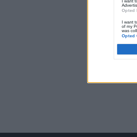
I want 
Advertis
Opted 
I want t
of my P
was col
Opted 