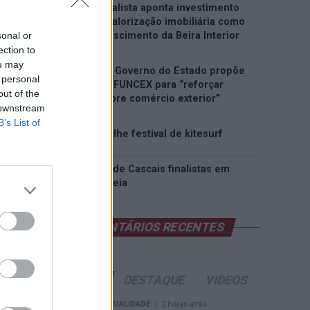
Covilhã: Especialista aponta investimento
estrangeiro e valorização imobiliária como
sonal or
motores do crescimento da Beira Interior
ection to
ou may
Rio de Janeiro: Governo do Estado propõe
 personal
parceria com a FUNCEX para “reforçar
out of the
inteligência sobre comércio exterior”
 downstream
B’s List of
Esposende acolhe festival de kitesurf
Cinco projetos de Cascais finalistas em
iniciativa europeia
COMENTÁRIOS RECENTES
ÚLTIMAS
DESTAQUE
VIDEOS
ATUALIDADE
2 horas atrás