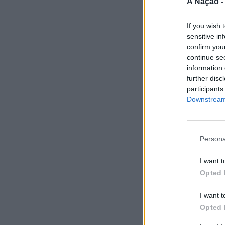
A Nação 
If you wish 
sensitive in
confirm you
continue se
information 
further disc
participants
Downstream 
Persona
I want t
Opted 
I want t
Opted 