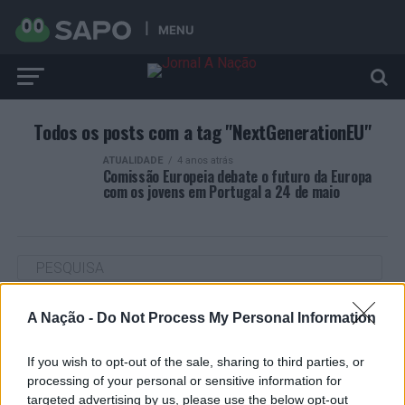
MENU
Todos os posts com a tag "NextGenerationEU"
ATUALIDADE
4 anos atrás
Comissão Europeia debate o futuro da Europa
com os jovens em Portugal a 24 de maio
A Nação -
Do Not Process My Personal Information
ARTIGOS RECENTES
“Millennium Estoril Open 2026” regressou ao circuito ATP
If you wish to opt-out of the sale, sharing to third parties, or
com vitória do francês Luca Van Assche
processing of your personal or sensitive information for
targeted advertising by us, please use the below opt-out