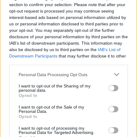
Castelo Branco: “Bienal Internacional de Artes e Ofícios”
section to confirm your selection. Please note that after your
promete afirmar artesanato, património e inovação como
opt-out request is processed you may continue seeing
“motores de desenvolvimento económico e cultural” do
interest-based ads based on personal information utilized by
município português
us or personal information disclosed to third parties prior to
your opt-out. You may separately opt-out of the further
disclosure of your personal information by third parties on the
Covilhã: Especialista aponta investimento estrangeiro e
IAB’s list of downstream participants. This information may
valorização imobiliária como motores do crescimento da
also be disclosed by us to third parties on the
IAB’s List of
Beira Interior
Downstream Participants
that may further disclose it to other
third parties.
Rio de Janeiro: Governo do Estado propõe parceria com a
FUNCEX para “reforçar inteligência sobre comércio
Personal Data Processing Opt Outs
exterior”
I want to opt-out of the Sharing of my
personal data.
Esposende acolhe festival de kitesurf
Opted In
I want to opt-out of the Sale of my
Personal Data.
COMENTÁRIOS RECENTES
Opted In
I want to opt-out of processing my
Personal Data for Targeted Advertising.
ÚLTIMAS
DESTAQUE
VIDEOS