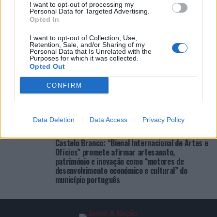
I want to opt-out of processing my
Personal Data for Targeted Advertising.
Opted In
ÚLTIMAS
DESTAQUE
VIDEOS
I want to opt-out of Collection, Use,
Retention, Sale, and/or Sharing of my
ATUALIDADE
23 horas atrás
Personal Data that Is Unrelated with the
Cultura digital pode “comprometer” a
Purposes for which it was collected.
criatividade antes de “provocar” mudanças
Opted Out
genéticas, diz neurocientista
CONFIRM
ATUALIDADE
2 dias atrás
“Millennium Estoril Open 2026” regressou ao
circuito ATP com vitória do francês Luca Van
Assche
Data Deletion
Data Access
Privacy Policy
ATUALIDADE
2 dias atrás
Castelo Branco: “Bienal Internacional de Artes e
Ofícios” promete afirmar artesanato,
património e inovação como “motores de
desenvolvimento económico e cultural” do
município português