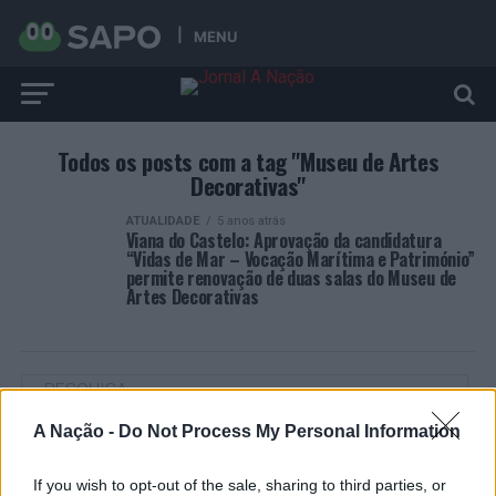
MENU
Todos os posts com a tag "Museu de Artes
Decorativas"
ATUALIDADE
5 anos atrás
Viana do Castelo: Aprovação da candidatura
“Vidas de Mar – Vocação Marítima e Património”
permite renovação de duas salas do Museu de
Artes Decorativas
A Nação -
Do Not Process My Personal Information
ARTIGOS RECENTES
If you wish to opt-out of the sale, sharing to third parties, or
Cultura digital pode “comprometer” a criatividade antes