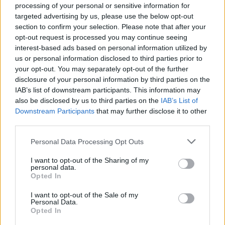
processing of your personal or sensitive information for
de “provocar” mudanças genéticas, diz neurocientista
targeted advertising by us, please use the below opt-out
section to confirm your selection. Please note that after your
“Millennium Estoril Open 2026” regressou ao circuito ATP
opt-out request is processed you may continue seeing
com vitória do francês Luca Van Assche
interest-based ads based on personal information utilized by
us or personal information disclosed to third parties prior to
your opt-out. You may separately opt-out of the further
Castelo Branco: “Bienal Internacional de Artes e Ofícios”
disclosure of your personal information by third parties on the
promete afirmar artesanato, património e inovação como
IAB’s list of downstream participants. This information may
“motores de desenvolvimento económico e cultural” do
município português
also be disclosed by us to third parties on the
IAB’s List of
Downstream Participants
that may further disclose it to other
third parties.
Covilhã: Especialista aponta investimento estrangeiro e
valorização imobiliária como motores do crescimento da
Personal Data Processing Opt Outs
Beira Interior
I want to opt-out of the Sharing of my
personal data.
Rio de Janeiro: Governo do Estado propõe parceria com a
Opted In
FUNCEX para “reforçar inteligência sobre comércio
exterior”
I want to opt-out of the Sale of my
Personal Data.
Opted In
COMENTÁRIOS RECENTES