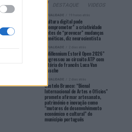
ÚLTIMAS
DESTAQUE
VIDEOS
ATUALIDADE
19 horas atrás
Cultura digital pode
“comprometer” a criatividade
antes de “provocar” mudanças
genéticas, diz neurocientista
ATUALIDADE
2 dias atrás
“Millennium Estoril Open 2026”
regressou ao circuito ATP com
vitória do francês Luca Van
Assche
ATUALIDADE
2 dias atrás
Castelo Branco: “Bienal
Internacional de Artes e Ofícios”
promete afirmar artesanato,
património e inovação como
“motores de desenvolvimento
económico e cultural” do
município português