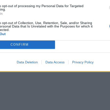
to opt-out of processing my Personal Data for Targeted
ing.
In
o opt-out of Collection, Use, Retention, Sale, and/or Sharing
ersonal Data that Is Unrelated with the Purposes for which it
lected.
Out
CONFIRM
Data Deletion
Data Access
Privacy Policy