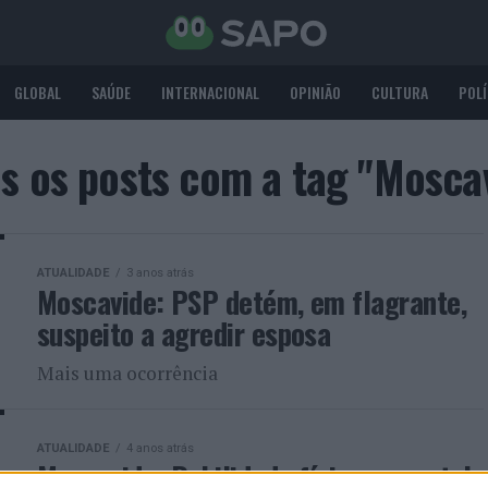
GLOBAL
SAÚDE
INTERNACIONAL
OPINIÃO
CULTURA
POLÍ
s os posts com a tag "Mosca
ATUALIDADE
3 anos atrás
Moscavide: PSP detém, em flagrante,
suspeito a agredir esposa
Mais uma ocorrência
ATUALIDADE
4 anos atrás
Moscavide: Debilidade física e mental