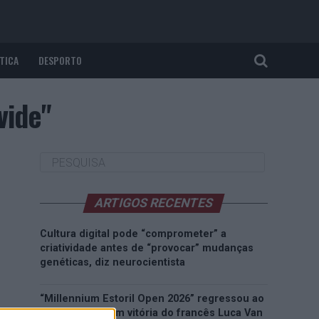
TICA
DESPORTO
vide"
ARTIGOS RECENTES
Cultura digital pode “comprometer” a
criatividade antes de “provocar” mudanças
genéticas, diz neurocientista
“Millennium Estoril Open 2026” regressou ao
circuito ATP com vitória do francês Luca Van