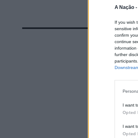
A Nação 
If you wish 
sensitive in
confirm you
continue se
information 
further disc
participants
Downstream 
Persona
I want t
Opted 
I want t
Opted 