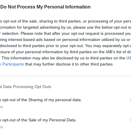
leva a apreensão de arsenal
-
Do Not Process My Personal Information
Mais ocorrências
to opt-out of the sale, sharing to third parties, or processing of your per
formation for targeted advertising by us, please use the below opt-out s
r selection. Please note that after your opt-out request is processed y
ATUALIDADE
4 anos atrás
eing interest-based ads based on personal information utilized by us or
Moscavide: Três detidos por roubo na
disclosed to third parties prior to your opt-out. You may separately opt-
via pública
losure of your personal information by third parties on the IAB’s list of
. This information may also be disclosed by us to third parties on the
IA
Mais ocorrências na área de intervenção do
Participants
that may further disclose it to other third parties.
Comando Metropolitano de Lisboa da PSP
l Data Processing Opt Outs
o opt-out of the Sharing of my personal data.
In
o opt-out of the Sale of my Personal Data.
In