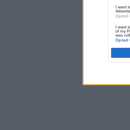
I want 
Advertis
Opted 
I want t
of my P
was col
Opted 