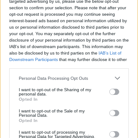
targeted advertising by us, please use the below opt-out
“Millennium Estoril Open 2026” regressou ao circuito ATP
section to confirm your selection. Please note that after your
com vitória do francês Luca Van Assche
opt-out request is processed you may continue seeing
interest-based ads based on personal information utilized by
Castelo Branco: “Bienal Internacional de Artes e Ofícios”
us or personal information disclosed to third parties prior to
promete afirmar artesanato, património e inovação como
your opt-out. You may separately opt-out of the further
“motores de desenvolvimento económico e cultural” do
disclosure of your personal information by third parties on the
município português
IAB’s list of downstream participants. This information may
also be disclosed by us to third parties on the
IAB’s List of
Downstream Participants
that may further disclose it to other
Covilhã: Especialista aponta investimento estrangeiro e
third parties.
valorização imobiliária como motores do crescimento da
Beira Interior
Personal Data Processing Opt Outs
Rio de Janeiro: Governo do Estado propõe parceria com a
I want to opt-out of the Sharing of my
personal data.
FUNCEX para “reforçar inteligência sobre comércio
Opted In
exterior”
I want to opt-out of the Sale of my
Personal Data.
COMENTÁRIOS RECENTES
Opted In
I want to opt-out of processing my
Personal Data for Targeted Advertising.