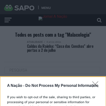
MENU
Todos os posts com a tag "Malacologia"
ATUALIDADE
4 anos atrás
Caldas da Rainha: “Casa das Conchas” abre
portas a 2 de julho
ARTIGOS RECENTES
A Nação -
Do Not Process My Personal Information
Cultura digital pode “comprometer” a criatividade antes
de “provocar” mudanças genéticas, diz neurocientista
If you wish to opt-out of the sale, sharing to third parties, or
processing of your personal or sensitive information for