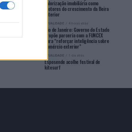
valorização imobiliária como
motores do crescimento da Beira
Interior
ATUALIDADE
4 horas atrás
Rio de Janeiro: Governo do Estado
propõe parceria com a FUNCEX
para “reforçar inteligência sobre
comércio exterior”
ATUALIDADE
1 dia atrás
Esposende acolhe festival de
kitesurf