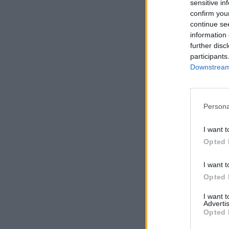
sensitive in
confirm you
continue se
information 
further disc
participants
Downstream 
Persona
I want t
Opted 
I want t
Opted 
I want 
Advertis
Opted 