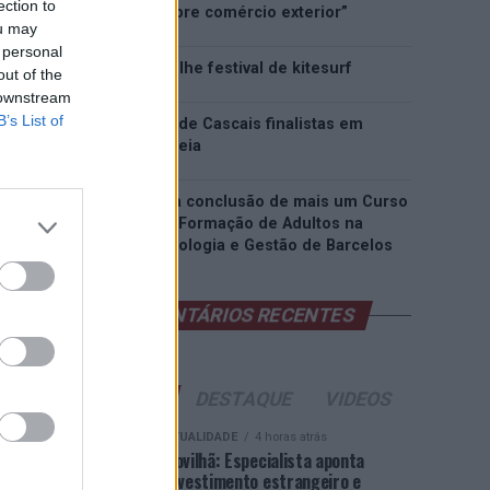
ection to
inteligência sobre comércio exterior”
ou may
 personal
Esposende acolhe festival de kitesurf
out of the
 downstream
B’s List of
Cinco projetos de Cascais finalistas em
iniciativa europeia
EMEC celebra a conclusão de mais um Curso
de Educação e Formação de Adultos na
Escola de Tecnologia e Gestão de Barcelos
COMENTÁRIOS RECENTES
ÚLTIMAS
DESTAQUE
VIDEOS
ATUALIDADE
4 horas atrás
Covilhã: Especialista aponta
investimento estrangeiro e