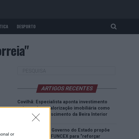
TICA
DESPORTO
rreia"
ARTIGOS RECENTES
Covilhã: Especialista aponta investimento
estrangeiro e valorização imobiliária como
motores do crescimento da Beira Interior
Rio de Janeiro: Governo do Estado propõe
sonal or
parceria com a FUNCEX para “reforçar