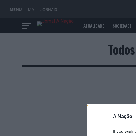
MENU
MAIL
JORNAIS
ATUALIDADE
SOCIEDADE
ECONOMIA
Todos
A Nação 
If you wish 