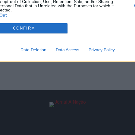
o opt-out of Collection, Use, Retention, Sale, and/or Sharing
ersonal Data that Is Unrelated with the Purposes for which it
lected.
Out
CONFIRM
Data Deletion
Data Access
Privacy Policy