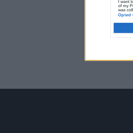
I want t
of my P
was col
Opted 