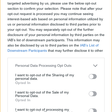
targeted advertising by us, please use the below opt-out
“Millennium Estoril Open 2026” regressou ao circuito ATP
section to confirm your selection. Please note that after your
com vitória do francês Luca Van Assche
opt-out request is processed you may continue seeing
interest-based ads based on personal information utilized by
us or personal information disclosed to third parties prior to
Castelo Branco: “Bienal Internacional de Artes e Ofícios”
your opt-out. You may separately opt-out of the further
promete afirmar artesanato, património e inovação como
disclosure of your personal information by third parties on the
“motores de desenvolvimento económico e cultural” do
IAB’s list of downstream participants. This information may
município português
also be disclosed by us to third parties on the
IAB’s List of
Downstream Participants
that may further disclose it to other
Covilhã: Especialista aponta investimento estrangeiro e
third parties.
valorização imobiliária como motores do crescimento da
Beira Interior
Personal Data Processing Opt Outs
I want to opt-out of the Sharing of my
Rio de Janeiro: Governo do Estado propõe parceria com a
personal data.
FUNCEX para “reforçar inteligência sobre comércio
Opted In
exterior”
I want to opt-out of the Sale of my
Personal Data.
Opted In
COMENTÁRIOS RECENTES
I want to opt-out of processing my