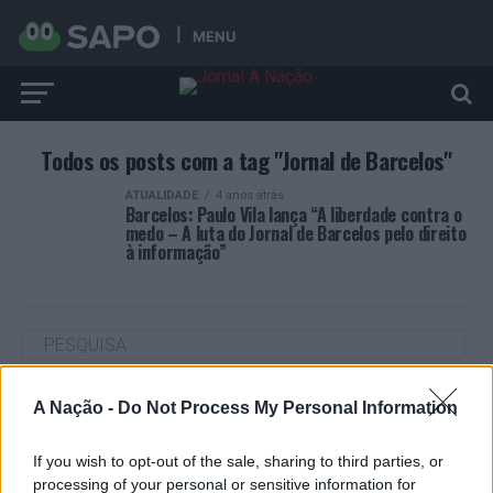
MENU
Todos os posts com a tag "Jornal de Barcelos"
ATUALIDADE
4 anos atrás
Barcelos: Paulo Vila lança “A liberdade contra o
medo – A luta do Jornal de Barcelos pelo direito
à informação”
ARTIGOS RECENTES
A Nação -
Do Not Process My Personal Information
Cultura digital pode “comprometer” a criatividade antes
If you wish to opt-out of the sale, sharing to third parties, or
de “provocar” mudanças genéticas, diz neurocientista
processing of your personal or sensitive information for