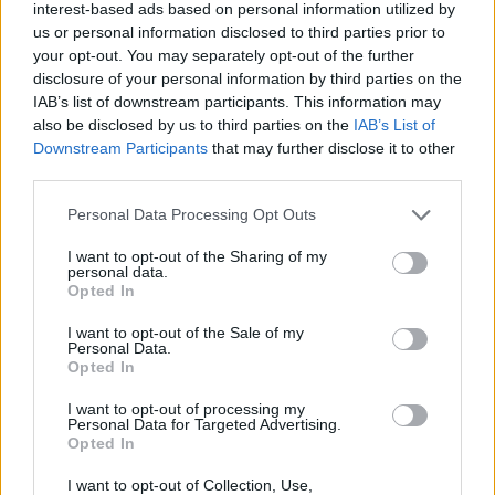
interest-based ads based on personal information utilized by
us or personal information disclosed to third parties prior to
your opt-out. You may separately opt-out of the further
Rio de Janeiro: Governo do Estado propõe parceria com a
FUNCEX para “reforçar inteligência sobre comércio
disclosure of your personal information by third parties on the
exterior”
IAB’s list of downstream participants. This information may
also be disclosed by us to third parties on the
IAB’s List of
Downstream Participants
that may further disclose it to other
Esposende acolhe festival de kitesurf
third parties.
Cinco projetos de Cascais finalistas em iniciativa europeia
Personal Data Processing Opt Outs
I want to opt-out of the Sharing of my
EMEC celebra a conclusão de mais um Curso de
personal data.
Opted In
Educação e Formação de Adultos na Escola de Tecnologia
e Gestão de Barcelos
I want to opt-out of the Sale of my
Personal Data.
Opted In
COMENTÁRIOS RECENTES
I want to opt-out of processing my
Personal Data for Targeted Advertising.
Opted In
ÚLTIMAS
DESTAQUE
VIDEOS
I want to opt-out of Collection, Use,