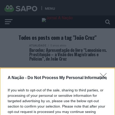
MENU
Todos os posts com a tag "João Cruz"
ATUALIDADE
5 anos atrás
Barcelos: Apresentação do livro “Lenocínio vs.
Prostituição – a Visão dos Magistrados e
Polícias”, de João Cruz
A Nação -
Do Not Process My Personal Information
If you wish to opt-out of the sale, sharing to third parties, or
ARTIGOS RECENTES
processing of your personal or sensitive information for
targeted advertising by us, please use the below opt-out
Covilhã: Especialista aponta investimento estrangeiro e
section to confirm your selection. Please note that after your
valorização imobiliária como motores do crescimento da
opt-out request is processed you may continue seeing
Beira Interior