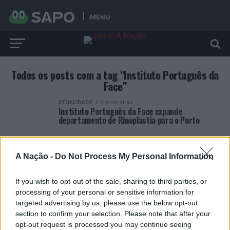
MENU
Todos os posts com a tag "Instituto Português da
Face"
ATUALIDADE
4 anos atrás
Instituto Português da Face expande
departamento de Rinoplastia para o Porto
A Nação -
Do Not Process My Personal Information
If you wish to opt-out of the sale, sharing to third parties, or
ARTIGOS RECENTES
processing of your personal or sensitive information for
targeted advertising by us, please use the below opt-out
Covilhã: Especialista aponta investimento estrangeiro e
section to confirm your selection. Please note that after your
valorização imobiliária como motores do crescimento da
opt-out request is processed you may continue seeing