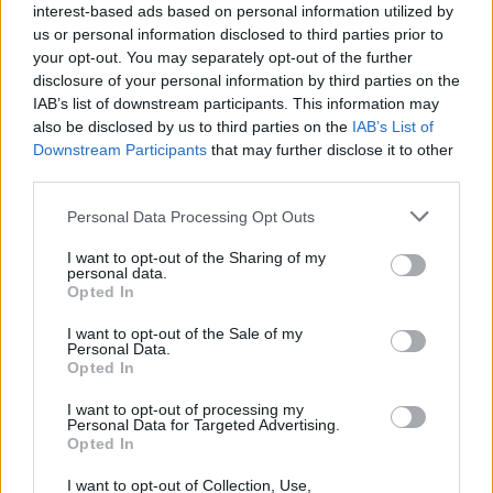
Beira Interior
interest-based ads based on personal information utilized by
us or personal information disclosed to third parties prior to
your opt-out. You may separately opt-out of the further
Rio de Janeiro: Governo do Estado propõe parceria com a
disclosure of your personal information by third parties on the
FUNCEX para “reforçar inteligência sobre comércio
IAB’s list of downstream participants. This information may
exterior”
also be disclosed by us to third parties on the
IAB’s List of
Downstream Participants
that may further disclose it to other
Esposende acolhe festival de kitesurf
third parties.
Personal Data Processing Opt Outs
Cinco projetos de Cascais finalistas em iniciativa europeia
I want to opt-out of the Sharing of my
EMEC celebra a conclusão de mais um Curso de
personal data.
Opted In
Educação e Formação de Adultos na Escola de Tecnologia
e Gestão de Barcelos
I want to opt-out of the Sale of my
Personal Data.
Opted In
COMENTÁRIOS RECENTES
I want to opt-out of processing my
Personal Data for Targeted Advertising.
Opted In
ÚLTIMAS
DESTAQUE
VIDEOS
I want to opt-out of Collection, Use,