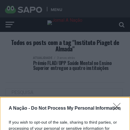
MENU
Todos os posts com a tag "Instituto Piaget de
Almada"
ATUALIDADE
3 anos atrás
Prémio FLAD/OPP Saúde Mental no Ensino
Superior entregue a quatro instituições
A Nação -
Do Not Process My Personal Information
ARTIGOS RECENTES
Cultura digital pode “comprometer” a criatividade antes
If you wish to opt-out of the sale, sharing to third parties, or
de “provocar” mudanças genéticas, diz neurocientista
processing of your personal or sensitive information for