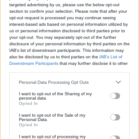
targeted advertising by us, please use the below opt-out
“Millennium Estoril Open 2026” regressou ao circuito ATP
section to confirm your selection. Please note that after your
com vitória do francês Luca Van Assche
opt-out request is processed you may continue seeing
interest-based ads based on personal information utilized by
us or personal information disclosed to third parties prior to
Castelo Branco: “Bienal Internacional de Artes e Ofícios”
your opt-out. You may separately opt-out of the further
promete afirmar artesanato, património e inovação como
disclosure of your personal information by third parties on the
“motores de desenvolvimento económico e cultural” do
IAB’s list of downstream participants. This information may
município português
also be disclosed by us to third parties on the
IAB’s List of
Downstream Participants
that may further disclose it to other
Covilhã: Especialista aponta investimento estrangeiro e
third parties.
valorização imobiliária como motores do crescimento da
Beira Interior
Personal Data Processing Opt Outs
I want to opt-out of the Sharing of my
Rio de Janeiro: Governo do Estado propõe parceria com a
personal data.
FUNCEX para “reforçar inteligência sobre comércio
Opted In
exterior”
I want to opt-out of the Sale of my
Personal Data.
Opted In
COMENTÁRIOS RECENTES
I want to opt-out of processing my