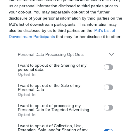
us or personal information disclosed to third parties prior to
Rio de Janeiro: Governo do Estado propõe parceria com a
your opt-out. You may separately opt-out of the further
FUNCEX para “reforçar inteligência sobre comércio
disclosure of your personal information by third parties on the
exterior”
IAB’s list of downstream participants. This information may
also be disclosed by us to third parties on the
IAB’s List of
Esposende acolhe festival de kitesurf
Downstream Participants
that may further disclose it to other
third parties.
Cinco projetos de Cascais finalistas em iniciativa europeia
Personal Data Processing Opt Outs
I want to opt-out of the Sharing of my
EMEC celebra a conclusão de mais um Curso de
personal data.
Educação e Formação de Adultos na Escola de Tecnologia
Opted In
e Gestão de Barcelos
I want to opt-out of the Sale of my
Personal Data.
Opted In
COMENTÁRIOS RECENTES
I want to opt-out of processing my
Personal Data for Targeted Advertising.
Opted In
ÚLTIMAS
DESTAQUE
VIDEOS
I want to opt-out of Collection, Use,
ATUALIDADE
11 horas atrás
Retention, Sale, and/or Sharing of my