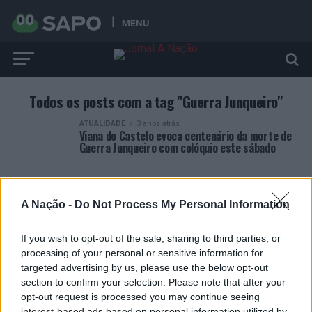
MENU
Todos os posts com a tag "Guerra Junqueiro"
ATUALIDADE
3 anos atrás
Viana do Castelo evoca centenário da morte de
Guerra Junqueiro com colóquio este sábado
A Nação -
Do Not Process My Personal Information
If you wish to opt-out of the sale, sharing to third parties, or
ARTIGOS RECENTES
processing of your personal or sensitive information for
targeted advertising by us, please use the below opt-out
Covilhã: Especialista aponta investimento estrangeiro e
section to confirm your selection. Please note that after your
valorização imobiliária como motores do crescimento da
opt-out request is processed you may continue seeing
Beira Interior
interest-based ads based on personal information utilized by