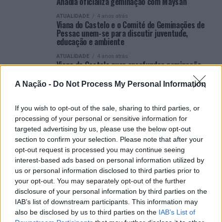
Anadia oficializa geminação com Maysan
ATUALIDADE
4 anos atrás
Viana do Castelo e o Comité de Geminações de
Pessac unem-se para discutir juventude,
educação e ambiente
ATUALIDADE
4 anos atrás
Viana do Castelo quer aprofundar geminação
com Viana do Maranhão, do Brasil
A Nação -
Do Not Process My Personal Information
ATUALIDADE
4 anos atrás
Viana do Castelo dá primeiros passos de
geminação com Colombes
If you wish to opt-out of the sale, sharing to third parties, or
processing of your personal or sensitive information for
ATUALIDADE
4 anos atrás
Município de Anadia visitou Iraque para iniciar
targeted advertising by us, please use the below opt-out
proposta de geminação com Maysan
section to confirm your selection. Please note that after your
opt-out request is processed you may continue seeing
interest-based ads based on personal information utilized by
us or personal information disclosed to third parties prior to
your opt-out. You may separately opt-out of the further
disclosure of your personal information by third parties on the
IAB’s list of downstream participants. This information may
ARTIGOS RECENTES
also be disclosed by us to third parties on the
IAB’s List of