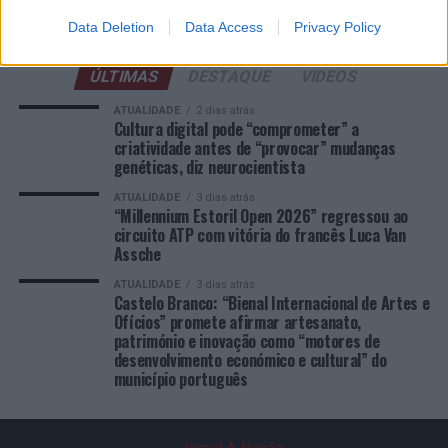
COMENTÁRIOS RECENTES
Data Deletion
Data Access
Privacy Policy
ÚLTIMAS
DESTAQUE
VIDEOS
ATUALIDADE
2 dias atrás
Cultura digital pode “comprometer” a
criatividade antes de “provocar” mudanças
genéticas, diz neurocientista
ATUALIDADE
3 dias atrás
“Millennium Estoril Open 2026” regressou ao
circuito ATP com vitória do francês Luca Van
Assche
ATUALIDADE
3 dias atrás
Castelo Branco: “Bienal Internacional de Artes e
Ofícios” promete afirmar artesanato,
património e inovação como “motores de
desenvolvimento económico e cultural” do
município português