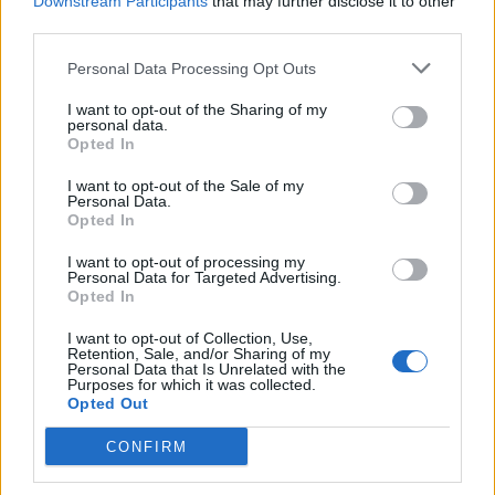
Downstream Participants
that may further disclose it to other
Cultura digital pode “comprometer” a criatividade antes
third parties.
de “provocar” mudanças genéticas, diz neurocientista
Personal Data Processing Opt Outs
“Millennium Estoril Open 2026” regressou ao circuito ATP
com vitória do francês Luca Van Assche
I want to opt-out of the Sharing of my
personal data.
Opted In
Castelo Branco: “Bienal Internacional de Artes e Ofícios”
promete afirmar artesanato, património e inovação como
I want to opt-out of the Sale of my
Personal Data.
“motores de desenvolvimento económico e cultural” do
Opted In
município português
I want to opt-out of processing my
Personal Data for Targeted Advertising.
Covilhã: Especialista aponta investimento estrangeiro e
Opted In
valorização imobiliária como motores do crescimento da
Beira Interior
I want to opt-out of Collection, Use,
Retention, Sale, and/or Sharing of my
Personal Data that Is Unrelated with the
Purposes for which it was collected.
Rio de Janeiro: Governo do Estado propõe parceria com a
Opted Out
FUNCEX para “reforçar inteligência sobre comércio
exterior”
CONFIRM