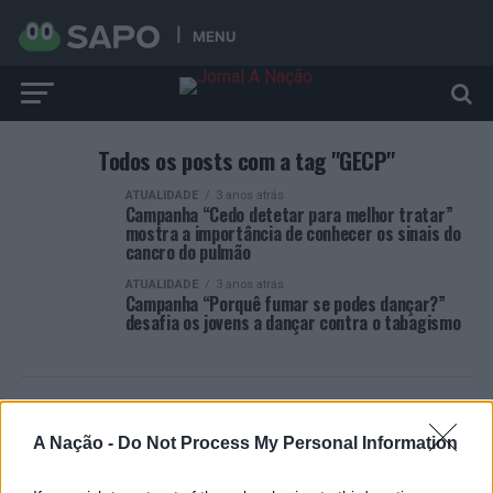
MENU
Todos os posts com a tag "GECP"
ATUALIDADE
3 anos atrás
Campanha “Cedo detetar para melhor tratar”
mostra a importância de conhecer os sinais do
cancro do pulmão
ATUALIDADE
3 anos atrás
Campanha “Porquê fumar se podes dançar?”
desafia os jovens a dançar contra o tabagismo
A Nação -
Do Not Process My Personal Information
ARTIGOS RECENTES