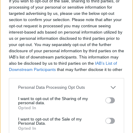
If you wish to opt-out of the sale, sharing to third parties, or
Cultura digital pode “comprometer” a criatividade antes
processing of your personal or sensitive information for
de “provocar” mudanças genéticas, diz neurocientista
targeted advertising by us, please use the below opt-out
section to confirm your selection. Please note that after your
opt-out request is processed you may continue seeing
“Millennium Estoril Open 2026” regressou ao circuito ATP
interest-based ads based on personal information utilized by
com vitória do francês Luca Van Assche
us or personal information disclosed to third parties prior to
your opt-out. You may separately opt-out of the further
Castelo Branco: “Bienal Internacional de Artes e Ofícios”
disclosure of your personal information by third parties on the
promete afirmar artesanato, património e inovação como
IAB’s list of downstream participants. This information may
“motores de desenvolvimento económico e cultural” do
also be disclosed by us to third parties on the
IAB’s List of
município português
Downstream Participants
that may further disclose it to other
third parties.
Covilhã: Especialista aponta investimento estrangeiro e
Personal Data Processing Opt Outs
valorização imobiliária como motores do crescimento da
Beira Interior
I want to opt-out of the Sharing of my
personal data.
Opted In
Rio de Janeiro: Governo do Estado propõe parceria com a
FUNCEX para “reforçar inteligência sobre comércio
I want to opt-out of the Sale of my
exterior”
Personal Data.
Opted In