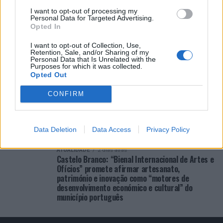
COMENTÁRIOS RECENTES
I want to opt-out of processing my
Personal Data for Targeted Advertising.
Opted In
I want to opt-out of Collection, Use,
ÚLTIMAS
DESTAQUE
VIDEOS
Retention, Sale, and/or Sharing of my
Personal Data that Is Unrelated with the
ATUALIDADE
16 horas atrás
Purposes for which it was collected.
Cultura digital pode “comprometer” a
Opted Out
criatividade antes de “provocar” mudanças
genéticas, diz neurocientista
CONFIRM
ATUALIDADE
2 dias atrás
“Millennium Estoril Open 2026” regressou ao
circuito ATP com vitória do francês Luca Van
Data Deletion
Data Access
Privacy Policy
Assche
ATUALIDADE
2 dias atrás
Castelo Branco: “Bienal Internacional de Artes e
Ofícios” promete afirmar artesanato,
património e inovação como “motores de
desenvolvimento económico e cultural” do
município português