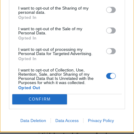
Castelo Branco: “Bienal Internacional de Artes e Ofícios”
promete afirmar artesanato, património e inovação como
I want to opt-out of the Sharing of my
personal data.
“motores de desenvolvimento económico e cultural” do
Opted In
município português
I want to opt-out of the Sale of my
Personal Data.
Covilhã: Especialista aponta investimento estrangeiro e
Opted In
valorização imobiliária como motores do crescimento da
Beira Interior
I want to opt-out of processing my
Personal Data for Targeted Advertising.
Opted In
Rio de Janeiro: Governo do Estado propõe parceria com a
FUNCEX para “reforçar inteligência sobre comércio
I want to opt-out of Collection, Use,
exterior”
Retention, Sale, and/or Sharing of my
Personal Data that Is Unrelated with the
Purposes for which it was collected.
Opted Out
COMENTÁRIOS RECENTES
CONFIRM
ÚLTIMAS
DESTAQUE
VIDEOS
Data Deletion
Data Access
Privacy Policy
ATUALIDADE
22 horas atrás
Cultura digital pode “comprometer” a