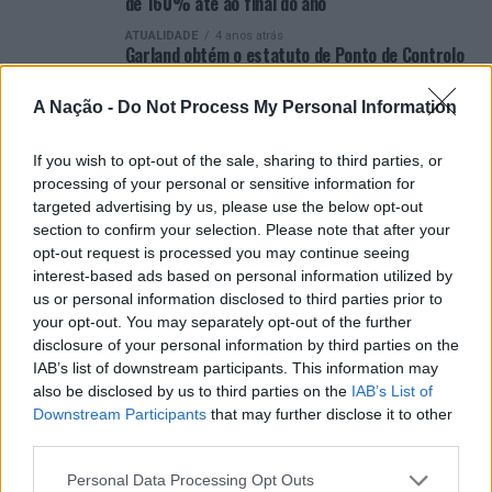
de 160% até ao final do ano
ATUALIDADE
4 anos atrás
Garland obtém o estatuto de Ponto de Controlo
Nacional de Alimentos
A Nação -
Do Not Process My Personal Information
ATUALIDADE
4 anos atrás
Novo centro logístico da Garland em Gaia
construído pela Garcia Garcia
If you wish to opt-out of the sale, sharing to third parties, or
processing of your personal or sensitive information for
targeted advertising by us, please use the below opt-out
section to confirm your selection. Please note that after your
opt-out request is processed you may continue seeing
interest-based ads based on personal information utilized by
ARTIGOS RECENTES
us or personal information disclosed to third parties prior to
your opt-out. You may separately opt-out of the further
Cultura digital pode “comprometer” a criatividade antes
disclosure of your personal information by third parties on the
de “provocar” mudanças genéticas, diz neurocientista
IAB’s list of downstream participants. This information may
also be disclosed by us to third parties on the
IAB’s List of
Downstream Participants
that may further disclose it to other
“Millennium Estoril Open 2026” regressou ao circuito ATP
third parties.
com vitória do francês Luca Van Assche
Personal Data Processing Opt Outs