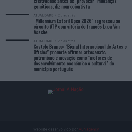
criatividade antes de “provocar” mudanças
genéticas, diz neurocientista
ATUALIDADE
2 dias atrás
“Millennium Estoril Open 2026” regressou ao
circuito ATP com vitória do francês Luca Van
Assche
ATUALIDADE
2 dias atrás
Castelo Branco: “Bienal Internacional de Artes e
Ofícios” promete afirmar artesanato,
património e inovação como “motores de
desenvolvimento económico e cultural” do
município português
Website desenvolvido por
ADNagency