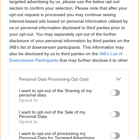
targeted advertising by us, please use the below opt-out
section to confirm your selection. Please note that after your
Castelo Branco: “Bienal Internacional de Artes e Ofícios”
opt-out request is processed you may continue seeing
promete afirmar artesanato, património e inovação como
interest-based ads based on personal information utilized by
“motores de desenvolvimento económico e cultural” do
us or personal information disclosed to third parties prior to
município português
your opt-out. You may separately opt-out of the further
disclosure of your personal information by third parties on the
Covilhã: Especialista aponta investimento estrangeiro e
IAB’s list of downstream participants. This information may
valorização imobiliária como motores do crescimento da
also be disclosed by us to third parties on the
IAB’s List of
Beira Interior
Downstream Participants
that may further disclose it to other
third parties.
Rio de Janeiro: Governo do Estado propõe parceria com a
Personal Data Processing Opt Outs
FUNCEX para “reforçar inteligência sobre comércio
exterior”
I want to opt-out of the Sharing of my
personal data.
Opted In
Esposende acolhe festival de kitesurf
I want to opt-out of the Sale of my
Personal Data.
COMENTÁRIOS RECENTES
Opted In
I want to opt-out of processing my
Personal Data for Targeted Advertising.