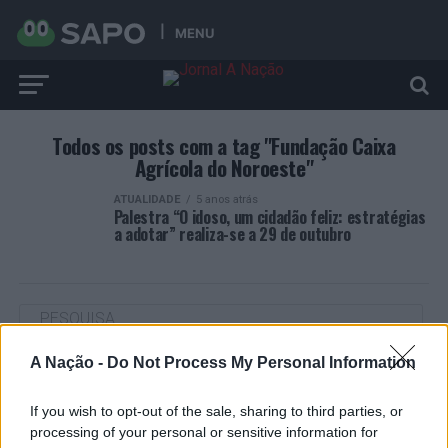
MENU
Todos os posts com a tag "Fundação Caixa
Agrícola do Noroeste"
ATUALIDADE
5 anos atrás
Palestra “O idoso, um cidadão feliz: estratégias
a adotar” realiza-se a 29 de outubro
A Nação -
Do Not Process My Personal Information
ARTIGOS RECENTES
If you wish to opt-out of the sale, sharing to third parties, or
“Millennium Estoril Open 2026” regressou ao circuito ATP
com vitória do francês Luca Van Assche
processing of your personal or sensitive information for