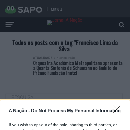
MENU
Todos os posts com a tag "Francisco Lima da
Silva"
ATUALIDADE
4 anos atrás
Orquestra Académica Metropolitana apresenta
a Quarta Sinfonia de Schumann no âmbito do
Prémio Fundação Inatel
A Nação -
Do Not Process My Personal Information
ARTIGOS RECENTES
Cultura digital pode “comprometer” a criatividade antes
If you wish to opt-out of the sale, sharing to third parties, or