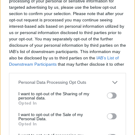
de “provocar” mudanças genéticas, diz neurocientista
processing of your personal or sensitive information for
targeted advertising by us, please use the below opt-out
section to confirm your selection. Please note that after your
“Millennium Estoril Open 2026” regressou ao circuito ATP
opt-out request is processed you may continue seeing
com vitória do francês Luca Van Assche
interest-based ads based on personal information utilized by
us or personal information disclosed to third parties prior to
Castelo Branco: “Bienal Internacional de Artes e Ofícios”
your opt-out. You may separately opt-out of the further
promete afirmar artesanato, património e inovação como
disclosure of your personal information by third parties on the
“motores de desenvolvimento económico e cultural” do
IAB’s list of downstream participants. This information may
município português
also be disclosed by us to third parties on the
IAB’s List of
Downstream Participants
that may further disclose it to other
third parties.
Covilhã: Especialista aponta investimento estrangeiro e
valorização imobiliária como motores do crescimento da
Personal Data Processing Opt Outs
Beira Interior
I want to opt-out of the Sharing of my
personal data.
Rio de Janeiro: Governo do Estado propõe parceria com a
Opted In
FUNCEX para “reforçar inteligência sobre comércio
exterior”
I want to opt-out of the Sale of my
Personal Data.
Opted In
COMENTÁRIOS RECENTES