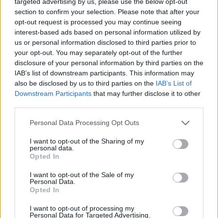
targeted advertising by us, please use the below opt-out
section to confirm your selection. Please note that after your
Castelo Branco: “Bienal Internacional de Artes e Ofícios”
opt-out request is processed you may continue seeing
promete afirmar artesanato, património e inovação como
interest-based ads based on personal information utilized by
“motores de desenvolvimento económico e cultural” do
us or personal information disclosed to third parties prior to
município português
your opt-out. You may separately opt-out of the further
disclosure of your personal information by third parties on the
Covilhã: Especialista aponta investimento estrangeiro e
IAB’s list of downstream participants. This information may
valorização imobiliária como motores do crescimento da
also be disclosed by us to third parties on the
IAB’s List of
Beira Interior
Downstream Participants
that may further disclose it to other
third parties.
Rio de Janeiro: Governo do Estado propõe parceria com a
FUNCEX para “reforçar inteligência sobre comércio
Personal Data Processing Opt Outs
exterior”
I want to opt-out of the Sharing of my
personal data.
Opted In
Esposende acolhe festival de kitesurf
I want to opt-out of the Sale of my
Personal Data.
COMENTÁRIOS RECENTES
Opted In
I want to opt-out of processing my
Personal Data for Targeted Advertising.