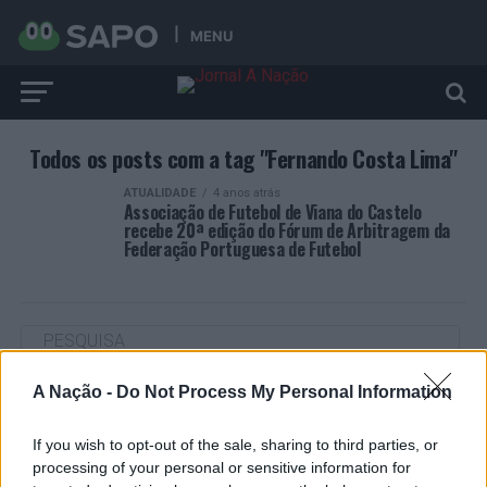
MENU
Todos os posts com a tag "Fernando Costa Lima"
ATUALIDADE
4 anos atrás
Associação de Futebol de Viana do Castelo
recebe 20ª edição do Fórum de Arbitragem da
Federação Portuguesa de Futebol
A Nação -
Do Not Process My Personal Information
ARTIGOS RECENTES
“Millennium Estoril Open 2026” regressou ao circuito ATP
If you wish to opt-out of the sale, sharing to third parties, or
com vitória do francês Luca Van Assche
processing of your personal or sensitive information for