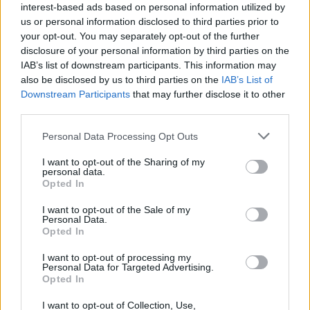
Beira Interior
interest-based ads based on personal information utilized by
us or personal information disclosed to third parties prior to
your opt-out. You may separately opt-out of the further
Rio de Janeiro: Governo do Estado propõe parceria com a
disclosure of your personal information by third parties on the
FUNCEX para “reforçar inteligência sobre comércio
IAB’s list of downstream participants. This information may
exterior”
also be disclosed by us to third parties on the
IAB’s List of
Downstream Participants
that may further disclose it to other
Esposende acolhe festival de kitesurf
third parties.
Personal Data Processing Opt Outs
Cinco projetos de Cascais finalistas em iniciativa europeia
I want to opt-out of the Sharing of my
EMEC celebra a conclusão de mais um Curso de
personal data.
Opted In
Educação e Formação de Adultos na Escola de Tecnologia
e Gestão de Barcelos
I want to opt-out of the Sale of my
Personal Data.
Opted In
COMENTÁRIOS RECENTES
I want to opt-out of processing my
Personal Data for Targeted Advertising.
Opted In
ÚLTIMAS
DESTAQUE
VIDEOS
I want to opt-out of Collection, Use,