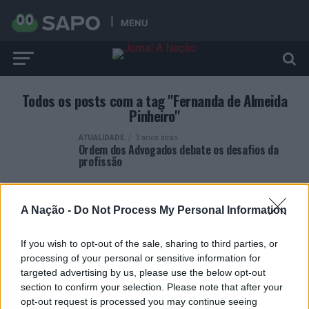
MENU
Todos os posts com a tag "Fernanda de Almeida
Pinheiro"
ATUALIDADE
3 anos atrás
Ordem dos Advogados debate os desafios da
profissão
A Nação -
Do Not Process My Personal Information
If you wish to opt-out of the sale, sharing to third parties, or
ARTIGOS RECENTES
processing of your personal or sensitive information for
targeted advertising by us, please use the below opt-out
Covilhã: Especialista aponta investimento estrangeiro e
section to confirm your selection. Please note that after your
valorização imobiliária como motores do crescimento da
opt-out request is processed you may continue seeing