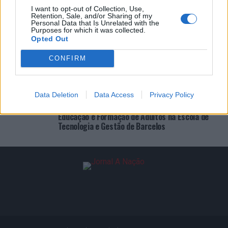
I want to opt-out of Collection, Use,
Retention, Sale, and/or Sharing of my
ÚLTIMAS
DESTAQUE
VIDEOS
Personal Data that Is Unrelated with the
Purposes for which it was collected.
Opted Out
ATUALIDADE
22 horas atrás
Esposende acolhe festival de kitesurf
CONFIRM
ATUALIDADE
23 horas atrás
Cinco projetos de Cascais finalistas em
iniciativa europeia
Data Deletion
Data Access
Privacy Policy
ATUALIDADE
1 dia atrás
EMEC celebra a conclusão de mais um Curso de
Educação e Formação de Adultos na Escola de
Tecnologia e Gestão de Barcelos