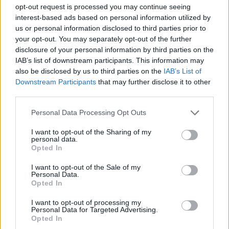
opt-out request is processed you may continue seeing
ARTIGOS RECENTES
interest-based ads based on personal information utilized by
us or personal information disclosed to third parties prior to
Esposende acolhe festival de kitesurf
your opt-out. You may separately opt-out of the further
disclosure of your personal information by third parties on the
IAB’s list of downstream participants. This information may
Cinco projetos de Cascais finalistas em iniciativa europeia
also be disclosed by us to third parties on the
IAB’s List of
Downstream Participants
that may further disclose it to other
EMEC celebra a conclusão de mais um Curso de
third parties.
Educação e Formação de Adultos na Escola de Tecnologia
e Gestão de Barcelos
Personal Data Processing Opt Outs
I want to opt-out of the Sharing of my
Atelier Nuno Valentim vence concurso público de ideias
personal data.
para reabilitar o bairro mais antigo do Porto
Opted In
I want to opt-out of the Sale of my
Ponta Delgada: José Andrade apresenta livro sobre as
Personal Data.
comunidades açorianas da América do Norte
Opted In
I want to opt-out of processing my
Personal Data for Targeted Advertising.
COMENTÁRIOS RECENTES
Opted In