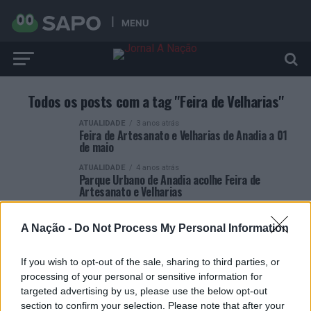
MENU
Todos os posts com a tag "Feira de Velharias"
ATUALIDADE
3 anos atrás
Feira de Artesanato e Velharias de Anadia a 01
de maio
ATUALIDADE
4 anos atrás
Parque Urbano de Anadia acolhe Feira de
Artesanato e Velharias
ATUALIDADE
4 anos atrás
Castro Marim promove mensalmente Feira de
A Nação -
Do Not Process My Personal Information
Velharias
If you wish to opt-out of the sale, sharing to third parties, or
processing of your personal or sensitive information for
targeted advertising by us, please use the below opt-out
section to confirm your selection. Please note that after your