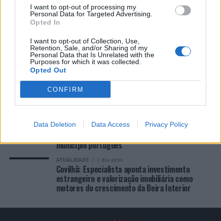
COMENTÁRIOS RECENTES
I want to opt-out of processing my
Personal Data for Targeted Advertising.
Opted In
ÚLTIMAS
DESTAQUE
VIDEOS
I want to opt-out of Collection, Use,
Retention, Sale, and/or Sharing of my
Personal Data that Is Unrelated with the
ATUALIDADE
11 horas atrás
Purposes for which it was collected.
“Millennium Estoril Open 2026” regressou ao
Opted Out
circuito ATP com vitória do francês Luca Van
Assche
CONFIRM
ATUALIDADE
17 horas atrás
Castelo Branco: “Bienal Internacional de Artes e
Ofícios” promete afirmar artesanato,
Data Deletion
património e inovação como “motores de
Data Access
Privacy Policy
desenvolvimento económico e cultural” do
município português
ATUALIDADE
1 dia atrás
Covilhã: Especialista aponta investimento
estrangeiro e valorização imobiliária como
motores do crescimento da Beira Interior