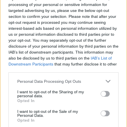
processing of your personal or sensitive information for
“Millennium Estoril Open 2026” regressou ao circuito ATP
targeted advertising by us, please use the below opt-out
com vitória do francês Luca Van Assche
section to confirm your selection. Please note that after your
opt-out request is processed you may continue seeing
Castelo Branco: “Bienal Internacional de Artes e Ofícios”
interest-based ads based on personal information utilized by
promete afirmar artesanato, património e inovação como
us or personal information disclosed to third parties prior to
“motores de desenvolvimento económico e cultural” do
your opt-out. You may separately opt-out of the further
município português
disclosure of your personal information by third parties on the
IAB’s list of downstream participants. This information may
also be disclosed by us to third parties on the
IAB’s List of
Covilhã: Especialista aponta investimento estrangeiro e
Downstream Participants
that may further disclose it to other
valorização imobiliária como motores do crescimento da
third parties.
Beira Interior
Personal Data Processing Opt Outs
Rio de Janeiro: Governo do Estado propõe parceria com a
FUNCEX para “reforçar inteligência sobre comércio
I want to opt-out of the Sharing of my
personal data.
exterior”
Opted In
Esposende acolhe festival de kitesurf
I want to opt-out of the Sale of my
Personal Data.
Opted In