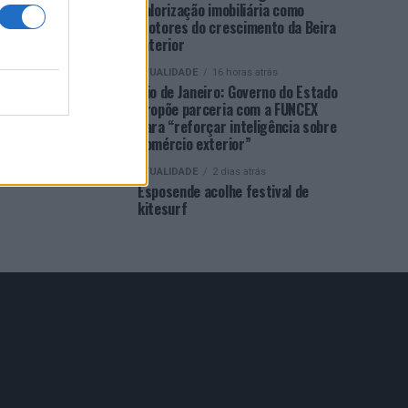
valorização imobiliária como
motores do crescimento da Beira
Interior
ATUALIDADE
16 horas atrás
Rio de Janeiro: Governo do Estado
propõe parceria com a FUNCEX
para “reforçar inteligência sobre
comércio exterior”
ATUALIDADE
2 dias atrás
Esposende acolhe festival de
kitesurf