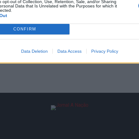
o opt-out of Collection, Use, Retention, Sale, and/or Sharing
ersonal Data that Is Unrelated with the Purposes for which it
lected.
Out
CONFIRM
Data Deletion
Data Access
Privacy Policy