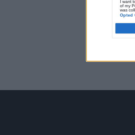
I want t
of my P
was col
Opted 