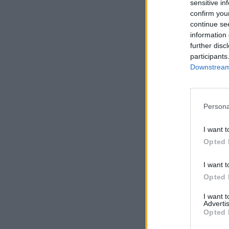
sensitive in
confirm you
continue se
information 
further disc
participants
Downstream 
Persona
I want t
Opted 
I want t
Opted 
I want 
Advertis
Opted 