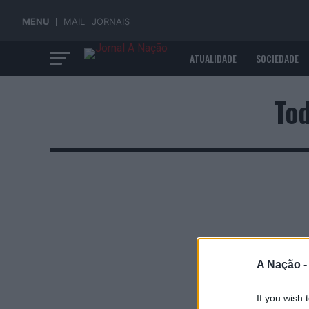
MENU
MAIL
JORNAIS
ATUALIDADE
SOCIEDADE
ECONOMIA
Tod
A Nação 
If you wish 