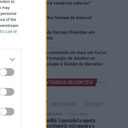
ection to
inteligência sobre comércio exterior”
ou may
 personal
Esposende acolhe festival de kitesurf
out of the
 downstream
B’s List of
Cinco projetos de Cascais finalistas em
iniciativa europeia
EMEC celebra a conclusão de mais um Curso
de Educação e Formação de Adultos na
Escola de Tecnologia e Gestão de Barcelos
COMENTÁRIOS RECENTES
ÚLTIMAS
DESTAQUE
VIDEOS
ATUALIDADE
16 horas atrás
Covilhã: Especialista aponta
investimento estrangeiro e