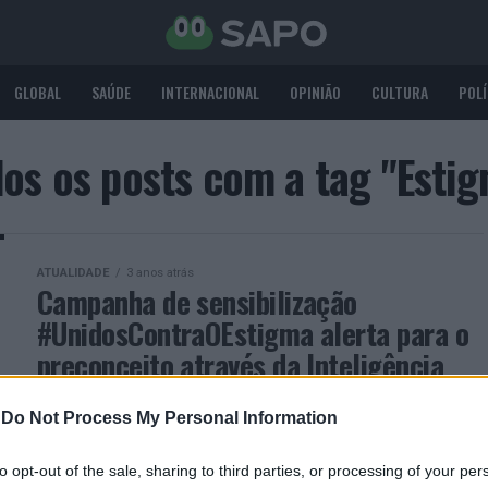
GLOBAL
SAÚDE
INTERNACIONAL
OPINIÃO
CULTURA
POLÍ
os os posts com a tag "Esti
ATUALIDADE
3 anos atrás
Campanha de sensibilização
#UnidosContraOEstigma alerta para o
preconceito através da Inteligência
Artificial
-
Do Not Process My Personal Information
Lançamento no âmbito do Dia Mundial da Saúde
Mental
to opt-out of the sale, sharing to third parties, or processing of your per