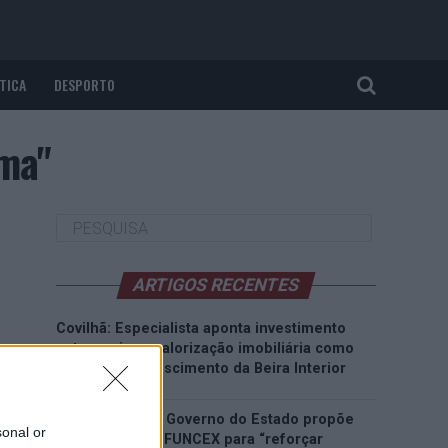
TICA
DESPORTO
gma"
ARTIGOS RECENTES
Covilhã: Especialista aponta investimento
estrangeiro e valorização imobiliária como
motores do crescimento da Beira Interior
Rio de Janeiro: Governo do Estado propõe
sonal or
parceria com a FUNCEX para “reforçar