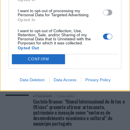
I want to opt-out of processing my
Personal Data for Targeted Advertising.
COMENTÁRIOS RECENTES
Opted In
I want to opt-out of Collection, Use,
Retention, Sale, and/or Sharing of my
ÚLTIMAS
DESTAQUE
VIDEOS
Personal Data that Is Unrelated with the
Purposes for which it was collected.
ATUALIDADE
2 dias atrás
Opted Out
Cultura digital pode “comprometer” a
criatividade antes de “provocar” mudanças
CONFIRM
genéticas, diz neurocientista
ATUALIDADE
3 dias atrás
“Millennium Estoril Open 2026” regressou ao
Data Deletion
Data Access
Privacy Policy
circuito ATP com vitória do francês Luca Van
Assche
ATUALIDADE
3 dias atrás
Castelo Branco: “Bienal Internacional de Artes e
Ofícios” promete afirmar artesanato,
património e inovação como “motores de
desenvolvimento económico e cultural” do
município português