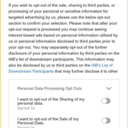
ARTIGOS RECENTES
If you wish to opt-out of the sale, sharing to third parties, or
processing of your personal or sensitive information for
Cultura digital pode “comprometer” a criatividade antes
targeted advertising by us, please use the below opt-out
de “provocar” mudanças genéticas, diz neurocientista
section to confirm your selection. Please note that after your
opt-out request is processed you may continue seeing
interest-based ads based on personal information utilized by
“Millennium Estoril Open 2026” regressou ao circuito ATP
us or personal information disclosed to third parties prior to
com vitória do francês Luca Van Assche
your opt-out. You may separately opt-out of the further
disclosure of your personal information by third parties on the
Castelo Branco: “Bienal Internacional de Artes e Ofícios”
IAB’s list of downstream participants. This information may
promete afirmar artesanato, património e inovação como
also be disclosed by us to third parties on the
IAB’s List of
“motores de desenvolvimento económico e cultural” do
Downstream Participants
that may further disclose it to other
município português
third parties.
Covilhã: Especialista aponta investimento estrangeiro e
Personal Data Processing Opt Outs
valorização imobiliária como motores do crescimento da
Beira Interior
I want to opt-out of the Sharing of my
personal data.
Opted In
Rio de Janeiro: Governo do Estado propõe parceria com a
I want to opt-out of the Sale of my
FUNCEX para “reforçar inteligência sobre comércio
Personal Data.
exterior”
Opted In