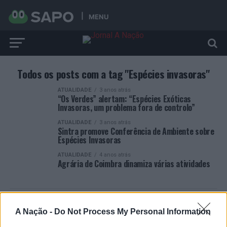
MENU
Todos os posts com a tag "Espécies invasoras"
ATUALIDADE
3 anos atrás
“Os Verdes” alertam: “Espécies Exóticas
Invasoras, um problema fora de controlo”
ATUALIDADE
3 anos atrás
Sintra promove Conferência de Ambiente sobre
Espécies Invasoras
ATUALIDADE
4 anos atrás
Agrária de Coimbra dinamiza várias atividades
A Nação -
Do Not Process My Personal Information