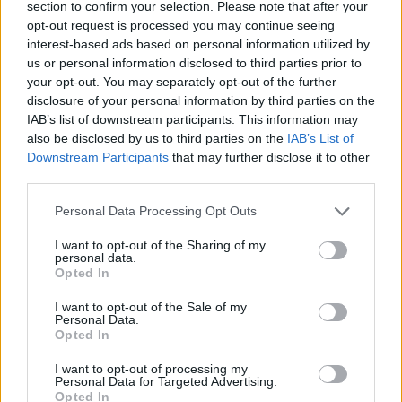
section to confirm your selection. Please note that after your
promete afirmar artesanato, património e inovação como
opt-out request is processed you may continue seeing
“motores de desenvolvimento económico e cultural” do
interest-based ads based on personal information utilized by
município português
us or personal information disclosed to third parties prior to
your opt-out. You may separately opt-out of the further
Covilhã: Especialista aponta investimento estrangeiro e
disclosure of your personal information by third parties on the
valorização imobiliária como motores do crescimento da
IAB’s list of downstream participants. This information may
Beira Interior
also be disclosed by us to third parties on the
IAB’s List of
Downstream Participants
that may further disclose it to other
third parties.
Rio de Janeiro: Governo do Estado propõe parceria com a
FUNCEX para “reforçar inteligência sobre comércio
Personal Data Processing Opt Outs
exterior”
I want to opt-out of the Sharing of my
personal data.
Esposende acolhe festival de kitesurf
Opted In
I want to opt-out of the Sale of my
COMENTÁRIOS RECENTES
Personal Data.
Opted In
I want to opt-out of processing my
ÚLTIMAS
DESTAQUE
VIDEOS
Personal Data for Targeted Advertising.
Opted In