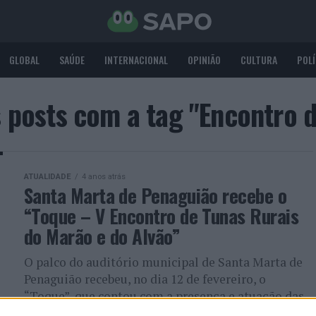
GLOBAL
SAÚDE
INTERNACIONAL
OPINIÃO
CULTURA
POLÍ
 posts com a tag "Encontro 
ATUALIDADE
4 anos atrás
Santa Marta de Penaguião recebe o
“Toque – V Encontro de Tunas Rurais
do Marão e do Alvão”
O palco do auditório municipal de Santa Marta de
Penaguião recebeu, no dia 12 de fevereiro, o
“Toque”, que contou com a presença e atuação das...