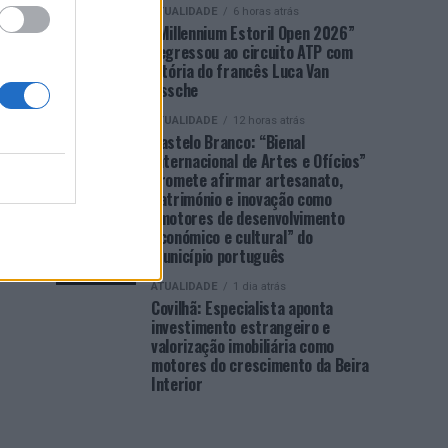
ATUALIDADE
6 horas atrás
“Millennium Estoril Open 2026”
regressou ao circuito ATP com
vitória do francês Luca Van
Assche
ATUALIDADE
12 horas atrás
Castelo Branco: “Bienal
Internacional de Artes e Ofícios”
promete afirmar artesanato,
património e inovação como
“motores de desenvolvimento
económico e cultural” do
município português
ATUALIDADE
1 dia atrás
Covilhã: Especialista aponta
investimento estrangeiro e
valorização imobiliária como
motores do crescimento da Beira
Interior