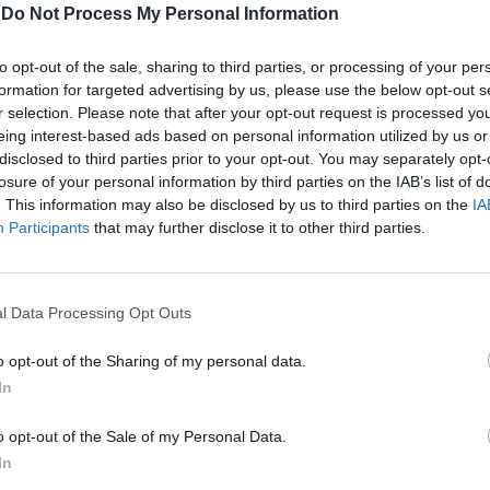
-
Do Not Process My Personal Information
ATUALIDADE
4 anos atrás
Santa Marta de Penaguião recebe V
to opt-out of the sale, sharing to third parties, or processing of your per
formation for targeted advertising by us, please use the below opt-out s
Encontro de Tunas Rurais do Marão e
r selection. Please note that after your opt-out request is processed y
do Alvão
eing interest-based ads based on personal information utilized by us or
disclosed to third parties prior to your opt-out. You may separately opt-
O palco do Auditório Municipal de Santa Marta de
losure of your personal information by third parties on the IAB’s list of
Penaguião recebe, no próximo dia 12 de fevereiro,
. This information may also be disclosed by us to third parties on the
IA
pelas 16h00, o “Toque – V Encontro de Tunas...
Participants
that may further disclose it to other third parties.
l Data Processing Opt Outs
o opt-out of the Sharing of my personal data.
In
o opt-out of the Sale of my Personal Data.
In