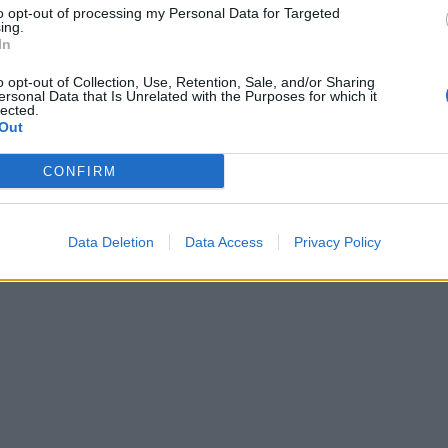
to opt-out of processing my Personal Data for Targeted
ing.
In
o opt-out of Collection, Use, Retention, Sale, and/or Sharing
ersonal Data that Is Unrelated with the Purposes for which it
lected.
Out
CONFIRM
Data Deletion
Data Access
Privacy Policy