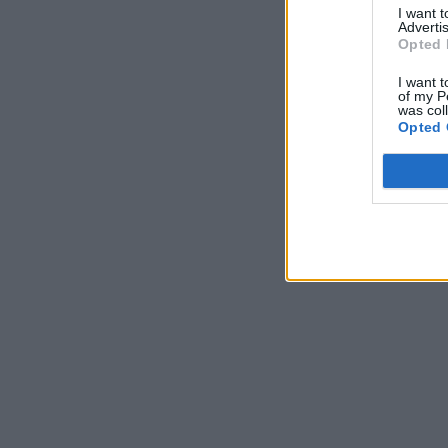
I want 
Advertis
Opted 
I want t
of my P
was col
Opted 