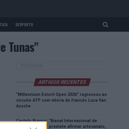
TICA
DESPORTO
de Tunas"
ARTIGOS RECENTES
“Millennium Estoril Open 2026” regressou ao
circuito ATP com vitória do francês Luca Van
Assche
Castelo Branco: “Bienal Internacional de
Artes e Ofícios” promete afirmar artesanato,