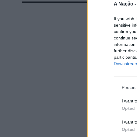
A Nação 
If you wish 
sensitive in
confirm you
continue se
information 
further disc
participants
Downstream 
Persona
I want t
Opted 
I want t
Opted 