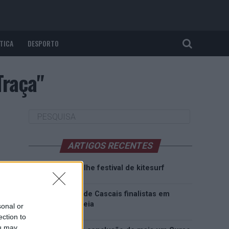
TICA
DESPORTO
Traça"
ARTIGOS RECENTES
Esposende acolhe festival de kitesurf
Cinco projetos de Cascais finalistas em
iniciativa europeia
sonal or
ection to
ou may