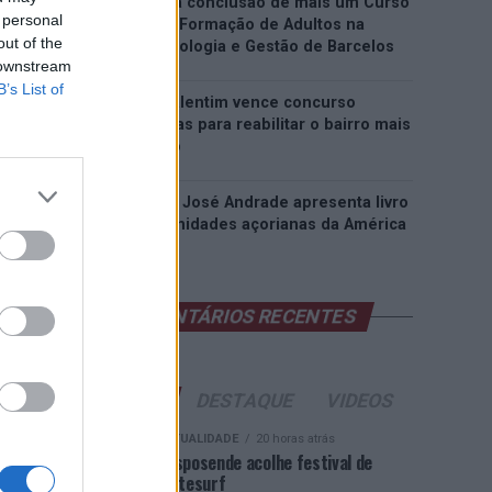
EMEC celebra a conclusão de mais um Curso
 personal
de Educação e Formação de Adultos na
out of the
Escola de Tecnologia e Gestão de Barcelos
 downstream
B’s List of
Atelier Nuno Valentim vence concurso
público de ideias para reabilitar o bairro mais
antigo do Porto
Ponta Delgada: José Andrade apresenta livro
sobre as comunidades açorianas da América
do Norte
COMENTÁRIOS RECENTES
ÚLTIMAS
DESTAQUE
VIDEOS
ATUALIDADE
20 horas atrás
Esposende acolhe festival de
kitesurf