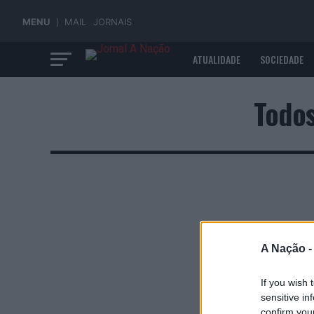
MENU
MAIL
JORNAIS
ATUALIDADE
SOCIEDADE
ECONOMIA
Todos
A Nação 
If you wish 
sensitive in
confirm you