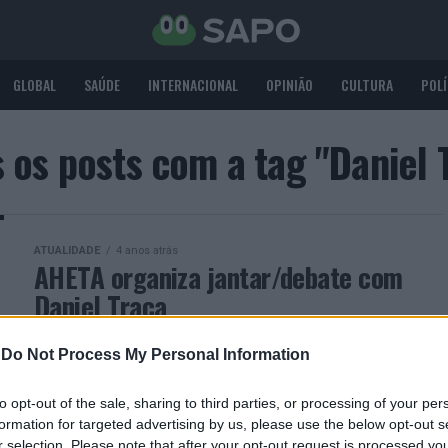
GLOBAL
SAÚDE
INTERNACIONAL
OPINIÃO
CULTURA
POLÍ
 os posts com a tag "Daniel 
ATUALIDADE
4 anos atrás
AHETA organiza jantar/debate com
Daniel Traça
A AHETA – Associação dos Hotéis e
-
Do Not Process My Personal Information
Empreendimentos Turísticos do Algarve irá
organizar, no próximo dia 29 de abril, sexta-feira,
to opt-out of the sale, sharing to third parties, or processing of your per
um jantar debate com a presença...
formation for targeted advertising by us, please use the below opt-out s
r selection. Please note that after your opt-out request is processed y