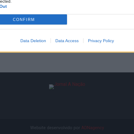
lected.
Out
CONFIRM
Data Deletion
Data Access
Privacy Policy
Website desenvolvido por
ADNagency