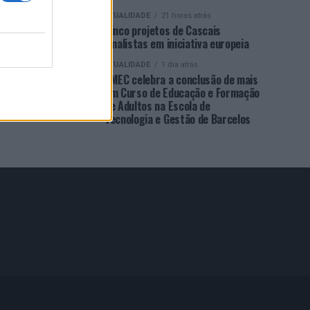
ATUALIDADE
21 horas atrás
Cinco projetos de Cascais
finalistas em iniciativa europeia
ATUALIDADE
1 dia atrás
EMEC celebra a conclusão de mais
um Curso de Educação e Formação
de Adultos na Escola de
Tecnologia e Gestão de Barcelos